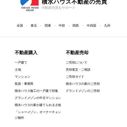
積水ハウス不動産の売買
不動産売買をサポート
全国
東北
関東
中部
関西
中四国
九州
不動産購入
不動産売却
一戸建て
ご売却について
土地
売却査定・ご相談
マンション
ご売却ガイド
投資・事業用
積水ハウスの家のご売却
積水ハウス施工の一戸建て特集
グランドメゾンのご売却
グランドメゾンの中古マンション
積水ハウスの家が建てられる土地
「シャーメゾン」オーナーチェン
ジ物件