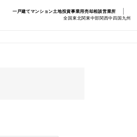
一戸建て
マンション
土地
投資事業用
売却相談
営業所
全国
東北
関東
中部
関西
中四国
九州