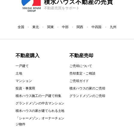
積水ハウス不動産の売買
不動産売買をサポート
全国
東北
関東
中部
関西
中四国
九州
不動産購入
不動産売却
一戸建て
ご売却について
土地
売却査定・ご相談
マンション
ご売却ガイド
投資・事業用
積水ハウスの家のご売却
積水ハウス施工の一戸建て特集
グランドメゾンのご売却
グランドメゾンの中古マンション
積水ハウスの家が建てられる土地
「シャーメゾン」オーナーチェン
ジ物件