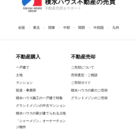
積水ハウス不動産の売買
不動産売買をサポート
全国
東北
関東
中部
関西
中四国
九州
不動産購入
不動産売却
一戸建て
ご売却について
土地
売却査定・ご相談
マンション
ご売却ガイド
投資・事業用
積水ハウスの家のご売却
積水ハウス施工の一戸建て特集
グランドメゾンのご売却
グランドメゾンの中古マンション
積水ハウスの家が建てられる土地
「シャーメゾン」オーナーチェン
ジ物件