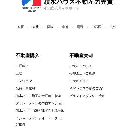
積水ハウス不動産の売買
不動産売買をサポート
全国
東北
関東
中部
関西
中四国
九州
不動産購入
不動産売却
一戸建て
ご売却について
土地
売却査定・ご相談
マンション
ご売却ガイド
投資・事業用
積水ハウスの家のご売却
積水ハウス施工の一戸建て特集
グランドメゾンのご売却
グランドメゾンの中古マンション
積水ハウスの家が建てられる土地
「シャーメゾン」オーナーチェン
ジ物件