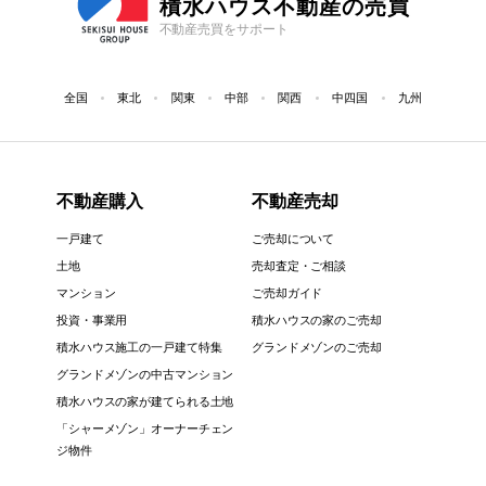
積水ハウス不動産の売買
不動産売買をサポート
全国
東北
関東
中部
関西
中四国
九州
不動産購入
不動産売却
一戸建て
ご売却について
土地
売却査定・ご相談
マンション
ご売却ガイド
投資・事業用
積水ハウスの家のご売却
積水ハウス施工の一戸建て特集
グランドメゾンのご売却
グランドメゾンの中古マンション
積水ハウスの家が建てられる土地
「シャーメゾン」オーナーチェン
ジ物件