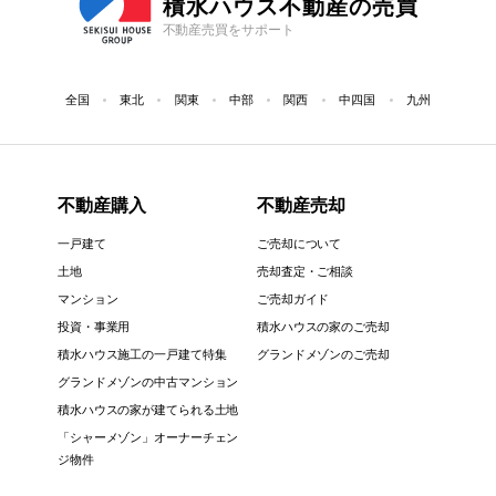
積水ハウス不動産の売買
不動産売買をサポート
全国
東北
関東
中部
関西
中四国
九州
不動産購入
不動産売却
一戸建て
ご売却について
土地
売却査定・ご相談
マンション
ご売却ガイド
投資・事業用
積水ハウスの家のご売却
積水ハウス施工の一戸建て特集
グランドメゾンのご売却
グランドメゾンの中古マンション
積水ハウスの家が建てられる土地
「シャーメゾン」オーナーチェン
ジ物件