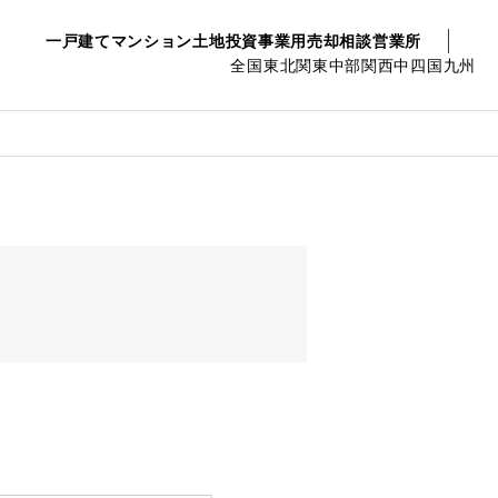
一戸建て
マンション
土地
投資事業用
売却相談
営業所
全国
東北
関東
中部
関西
中四国
九州