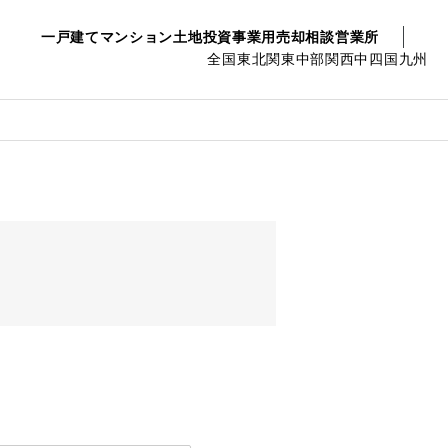
一戸建て
マンション
土地
投資事業用
売却相談
営業所
全国
東北
関東
中部
関西
中四国
九州