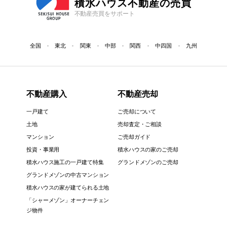
積水ハウス不動産の売買
不動産売買をサポート
全国
東北
関東
中部
関西
中四国
九州
不動産購入
不動産売却
一戸建て
ご売却について
土地
売却査定・ご相談
マンション
ご売却ガイド
投資・事業用
積水ハウスの家のご売却
積水ハウス施工の一戸建て特集
グランドメゾンのご売却
グランドメゾンの中古マンション
積水ハウスの家が建てられる土地
「シャーメゾン」オーナーチェン
ジ物件