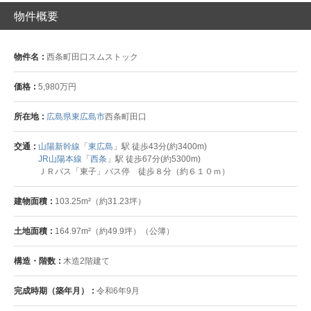
物件概要
物件名
西条町田口スムストック
価格
5,980万円
所在地
広島県東広島市
西条町田口
交通
山陽新幹線
「
東広島
」駅 徒歩43分(約3400m)
JR山陽本線
「
西条
」駅 徒歩67分(約5300m)
ＪＲバス「東子」バス停 徒歩８分（約６１０ｍ）
建物面積
103.25m²（約31.23坪）
土地面積
164.97m²（約49.9坪）（公簿）
構造・階数
木造2階建て
完成時期（築年月）
令和6年9月