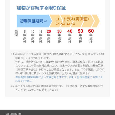
※1 新築時より「20年保証（雨水の浸水を防止する部分については10年プラス10
年延長）」を実施しています。
ただし、構造躯体については10年目の無料点検、雨水の侵入を防止する部分
については10年目の無料点検および、積水ハウスが必要と判断した補修工事
（有償工事を含む）を行うことが前提となります。また「20年保証」は2000
年4月1日以降に積水ハウスと請負契約いただいた場合に限ります。
保証期間は建築時期によって異なりますので、詳しくは担当営業にお問い合
わせください。
※2 ユートラス保証の保証期間は10年間です。（有償点検、必要な有償補修を行
うことで、10年ごとに延長できます）
周辺環境