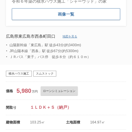
令和６年築の積水ハウス施工「シャーウッド」の家
画像一覧
広島県東広島市西条町田口
地図を見る
山陽新幹線「東広島」駅 徒歩43分(約3400m)
JR山陽本線「西条」駅 徒歩67分(約5300m)
ＪＲバス「東子」バス停 徒歩８分（約６１０ｍ）
積水ハウス施工
スムストック
5,980
価格
ローンシミュレーション
万円
１ＬＤＫ＋Ｓ（納戸）
間取り
建物面積
103.25㎡
土地面積
164.97㎡