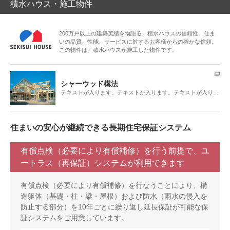
積水ハウス・施工物件
200万戸以上の建築実績を物語る、積水ハウスの信頼性。住ま
いの品質、性能、サービスに対するお客様からの確かな信頼。
この物件は、積水ハウスが施工した物件です。
シャーウッド構法
テキストが入ります。テキストが入ります。テキストが入り…
住まいの安心が継続できる長期住宅保証システム
有償点検（必要により有償補修）を行う前提で、ユ
ートラス（再保証）システムが利用できます
有償点検（必要により有償補修）を行なうことにより、構
造躯体（基礎・柱・梁・屋根）および防水（雨水の侵入を
防止する部分）を10年ごとに繰り返し延長保証が可能な保
証システムをご用意しています。