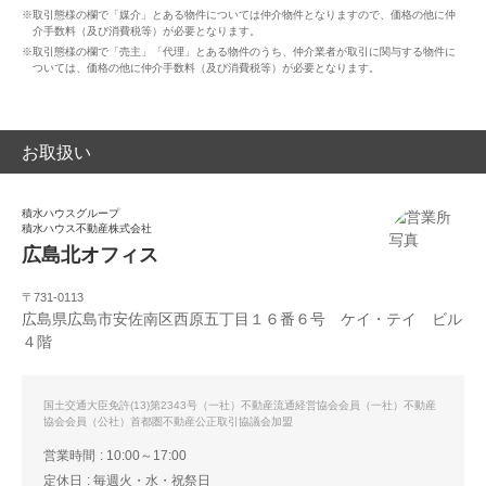
※取引態様の欄で「媒介」とある物件については仲介物件となりますので、価格の他に仲
介手数料（及び消費税等）が必要となります。
※取引態様の欄で「売主」「代理」とある物件のうち、仲介業者が取引に関与する物件に
ついては、価格の他に仲介手数料（及び消費税等）が必要となります。
お取扱い
積水ハウスグループ
積水ハウス不動産株式会社
広島北オフィス
〒731-0113
広島県広島市安佐南区西原五丁目１６番６号 ケイ・テイ ビル
４階
国土交通大臣免許(13)第2343号（一社）不動産流通経営協会会員（一社）不動産
協会会員（公社）首都圏不動産公正取引協議会加盟
営業時間
10:00～17:00
定休日
毎週火・水・祝祭日