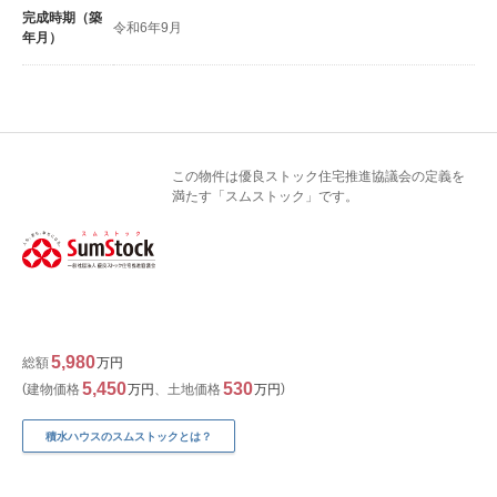
完成時期（築
令和6年9月
年月）
この物件は優良ストック住宅推進協議会の定義を
満たす「スムストック」です。
5,980
総額
万円
5,450
530
建物価格
万円
、
土地価格
万円
積水ハウスのスムストックとは？