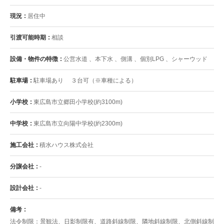
現況
居住中
引渡可能時期
相談
設備・物件の特徴
公営水道 、本下水 、側溝 、個別LPG 、シャーウッド
駐車場
駐車場あり ３台可（※車種による）
小学校
東広島市立郷田小学校(約3100m)
中学校
東広島市立向陽中学校(約2300m)
施工会社
積水ハウス株式会社
分譲会社
-
設計会社
-
備考
法令制限：景観法、日影制限有、道路斜線制限、隣地斜線制限、北側斜線制