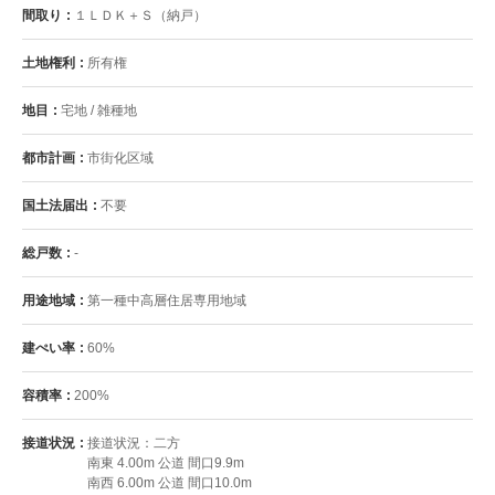
間取り
１ＬＤＫ＋Ｓ（納戸）
土地権利
所有権
地目
宅地 / 雑種地
都市計画
市街化区域
国土法届出
不要
総戸数
-
用途地域
第一種中高層住居専用地域
建ぺい率
60%
容積率
200%
接道状況
接道状況：二方
南東 4.00m 公道 間口9.9m
南西 6.00m 公道 間口10.0m