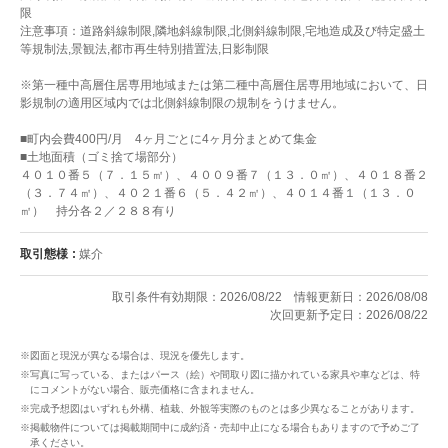
限
注意事項：道路斜線制限,隣地斜線制限,北側斜線制限,宅地造成及び特定盛土
等規制法,景観法,都市再生特別措置法,日影制限
※第一種中高層住居専用地域または第二種中高層住居専用地域において、日
影規制の適用区域内では北側斜線制限の規制をうけません。
■町内会費400円/月 4ヶ月ごとに4ヶ月分まとめて集金
■土地面積（ゴミ捨て場部分）
４０１０番５（７．１５㎡）、４００９番７（１３．０㎡）、４０１８番２
（３．７４㎡）、４０２１番６（５．４２㎡）、４０１４番１（１３．０
㎡） 持分各２／２８８有り
取引態様
媒介
取引条件有効期限：2026/08/22
情報更新日：2026/08/08
次回更新予定日：2026/08/22
※図面と現況が異なる場合は、現況を優先します。
※写真に写っている、またはパース（絵）や間取り図に描かれている家具や車などは、特
にコメントがない場合、販売価格に含まれません。
※完成予想図はいずれも外構、植栽、外観等実際のものとは多少異なることがあります。
※掲載物件については掲載期間中に成約済・売却中止になる場合もありますので予めご了
承ください。