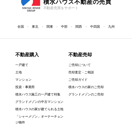
積水ハウス不動産の売買
不動産売買をサポート
全国
東北
関東
中部
関西
中四国
九州
不動産購入
不動産売却
一戸建て
ご売却について
土地
売却査定・ご相談
マンション
ご売却ガイド
投資・事業用
積水ハウスの家のご売却
積水ハウス施工の一戸建て特集
グランドメゾンのご売却
グランドメゾンの中古マンション
積水ハウスの家が建てられる土地
「シャーメゾン」オーナーチェン
ジ物件