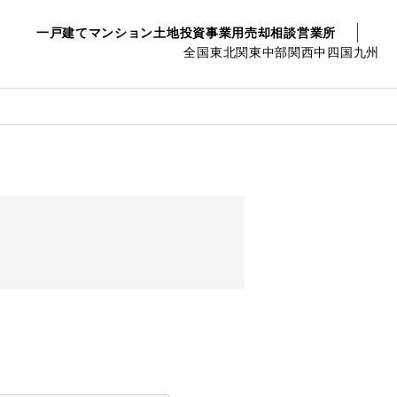
一戸建て
マンション
土地
投資事業用
売却相談
営業所
全国
東北
関東
中部
関西
中四国
九州