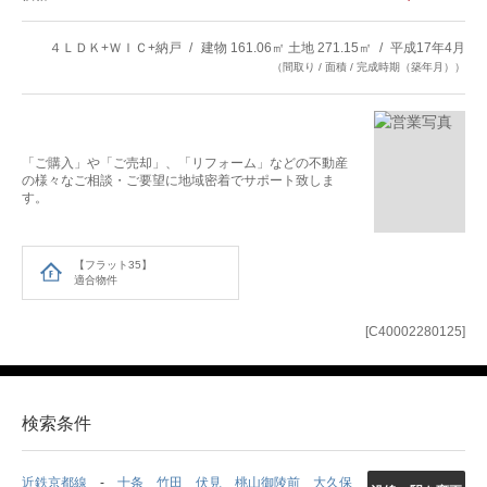
４ＬＤＫ+ＷＩＣ+納戸
建物 161.06㎡ 土地 271.15㎡
平成17年4月
（間取り / 面積 / 完成時期（築年月））
「ご購入」や「ご売却」、「リフォーム」などの不動産
の様々なご相談・ご要望に地域密着でサポート致しま
す。
【フラット35】
適合物件
[C40002280125]
検索条件
近鉄京都線
十条
竹田
伏見
桃山御陵前
大久保