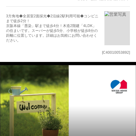
3方角地◆全居室2面採光◆2沿線2駅利用可能◆コンビニ
まで徒歩2分！
京阪本線「墨染」駅まで徒歩4分！木造2階建「4LDK」
の住まいです。スーパーが徒歩5分、小学校が徒歩8分の
距離に位置しています。詳細はお気軽にお問い合わせく
ださい。
[C40010053892]