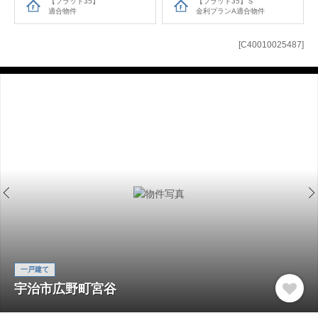
【フラット35】
【フラット35】Ｓ
適合物件
金利プランA適合物件
[C40010025487]
一戸建て
宇治市広野町宮谷