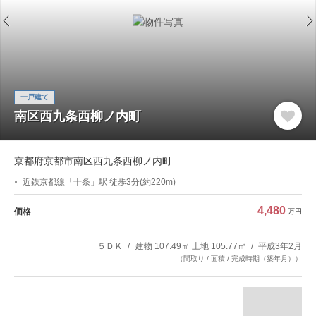
一戸建て
南区西九条西柳ノ内町
京都府京都市南区西九条西柳ノ内町
近鉄京都線「十条」駅 徒歩3分(約220m)
4,480
価格
万円
５ＤＫ
建物 107.49㎡ 土地 105.77㎡
平成3年2月
（間取り / 面積 / 完成時期（築年月））