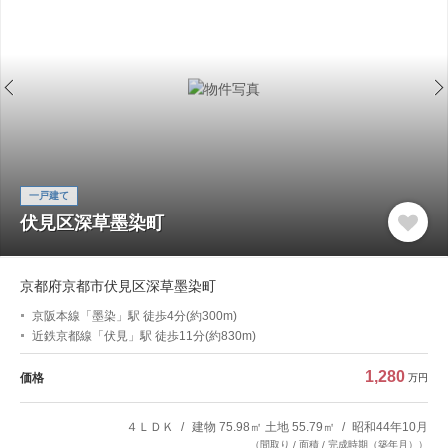
一戸建て
伏見区深草墨染町
京都府京都市伏見区深草墨染町
京阪本線「墨染」駅 徒歩4分(約300m)
近鉄京都線「伏見」駅 徒歩11分(約830m)
1,280
価格
万円
４ＬＤＫ
建物 75.98㎡ 土地 55.79㎡
昭和44年10月
（間取り / 面積 / 完成時期（築年月））