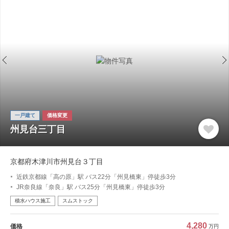
一戸建て
価格変更
州見台三丁目
京都府木津川市州見台３丁目
近鉄京都線「高の原」駅 バス22分「州見橋東」停徒歩3分
JR奈良線「奈良」駅 バス25分「州見橋東」停徒歩3分
積水ハウス施工
スムストック
4,280
価格
万円