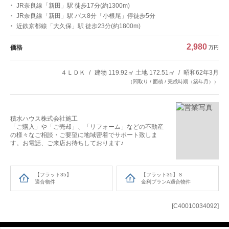
JR奈良線「新田」駅 徒歩17分(約1300m)
JR奈良線「新田」駅 バス8分「小根尾」停徒歩5分
近鉄京都線「大久保」駅 徒歩23分(約1800m)
2,980
価格
万円
４ＬＤＫ
建物 119.92㎡ 土地 172.51㎡
昭和62年3月
（間取り / 面積 / 完成時期（築年月））
積水ハウス株式会社施工
「ご購入」や「ご売却」、「リフォーム」などの不動産
の様々なご相談・ご要望に地域密着でサポート致しま
す。お電話、ご来店お待ちしております♪
【フラット35】
【フラット35】Ｓ
適合物件
金利プランA適合物件
[C40010034092]