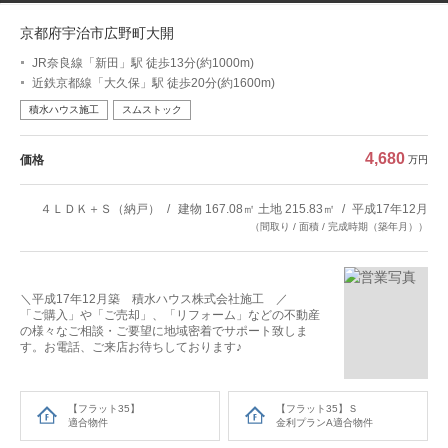
京都府宇治市広野町大開
JR奈良線「新田」駅 徒歩13分(約1000m)
近鉄京都線「大久保」駅 徒歩20分(約1600m)
積水ハウス施工
スムストック
4,680
価格
万円
４ＬＤＫ＋Ｓ（納戸）
建物 167.08㎡ 土地 215.83㎡
平成17年12月
（間取り / 面積 / 完成時期（築年月））
＼平成17年12月築 積水ハウス株式会社施工 ／
「ご購入」や「ご売却」、「リフォーム」などの不動産
の様々なご相談・ご要望に地域密着でサポート致しま
す。お電話、ご来店お待ちしております♪
【フラット35】
【フラット35】Ｓ
適合物件
金利プランA適合物件