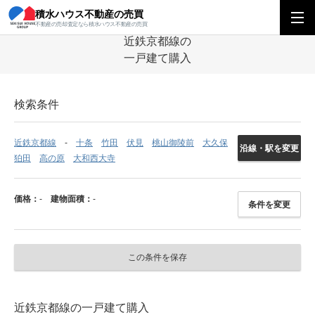
積水ハウス不動産の売買
積水ハウス不動産の売買
関西エリア
一戸建て
京都府
近鉄京都線の一
不動産の売却査定なら積水ハウス不動産の売買
近鉄京都線の
一戸建て購入
検索条件
近鉄京都線
十条
竹田
伏見
桃山御陵前
大久保
沿線・駅を変更
狛田
高の原
大和西大寺
価格：
-
建物面積：
-
条件を変更
この条件を保存
近鉄京都線の一戸建て購入