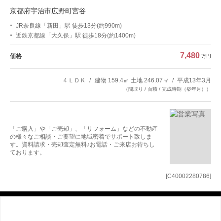
京都府宇治市広野町宮谷
JR奈良線「新田」駅 徒歩13分(約990m)
近鉄京都線「大久保」駅 徒歩18分(約1400m)
7,480
価格
万円
４ＬＤＫ
建物 159.4㎡ 土地 246.07㎡
平成13年3月
（間取り / 面積 / 完成時期（築年月））
「ご購入」や「ご売却」、「リフォーム」などの不動産
の様々なご相談・ご要望に地域密着でサポート致しま
す。資料請求・売却査定無料♪お電話・ご来店お待ちし
ております。
[C40002280786]