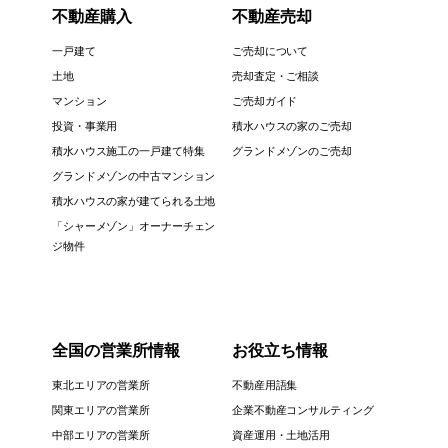
不動産購入
不動産売却
一戸建て
ご売却について
土地
売却査定・ご相談
マンション
ご売却ガイド
投資・事業用
積水ハウスの家のご売却
積水ハウス施工の一戸建て特集
グランドメゾンのご売却
グランドメゾンの中古マンション
積水ハウスの家が建てられる土地
「シャーメゾン」オーナーチェン
ジ物件
全国の営業所情報
お役立ち情報
東北エリアの営業所
不動産用語集
関東エリアの営業所
企業不動産コンサルティング
中部エリアの営業所
資産運用・土地活用