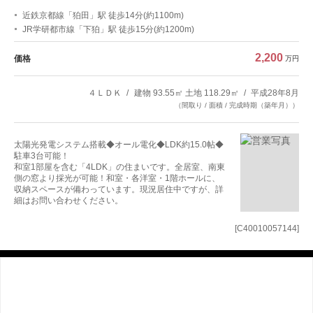
近鉄京都線「狛田」駅 徒歩14分(約1100m)
JR学研都市線「下狛」駅 徒歩15分(約1200m)
2,200
価格
万円
４ＬＤＫ
建物 93.55㎡ 土地 118.29㎡
平成28年8月
（間取り / 面積 / 完成時期（築年月））
太陽光発電システム搭載◆オール電化◆LDK約15.0帖◆
駐車3台可能！
和室1部屋を含む「4LDK」の住まいです。全居室、南東
側の窓より採光が可能！和室・各洋室・1階ホールに、
収納スペースが備わっています。現況居住中ですが、詳
細はお問い合わせください。
[C40010057144]