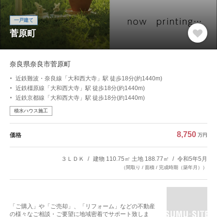
一戸建て
菅原町
奈良県奈良市菅原町
近鉄難波・奈良線「大和西大寺」駅 徒歩18分(約1440m)
近鉄橿原線「大和西大寺」駅 徒歩18分(約1440m)
近鉄京都線「大和西大寺」駅 徒歩18分(約1440m)
積水ハウス施工
8,750
価格
万円
３ＬＤＫ
建物 110.75㎡ 土地 188.77㎡
令和5年5月
（間取り / 面積 / 完成時期（築年月））
「ご購入」や「ご売却」、「リフォーム」などの不動産
の様々なご相談・ご要望に地域密着でサポート致しま