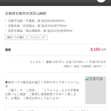
京都府京都市伏見区山崎町
京阪宇治線「中書島」駅 徒歩8分(約600m)
京阪本線「伏見桃山」駅 徒歩10分(約750m)
近鉄京都線「桃山御陵前」駅 徒歩12分(約900m)
積水ハウス施工
スムストック
8,180
価格
万円
５ＬＤＫ
建物 158.37㎡ 土地 216.89㎡
平成7年10月
（間取り / 面積 / 完成時期（築年月））
◆積水ハウス株式会社施工！令和６年１０月リフォーム
済
「ご購入」や「ご売却」、「リフォーム」などの不動産
の様々なご相談・ご要望に地域密着でサポート致しま
す。お電話、ご来店お待ちしております♪