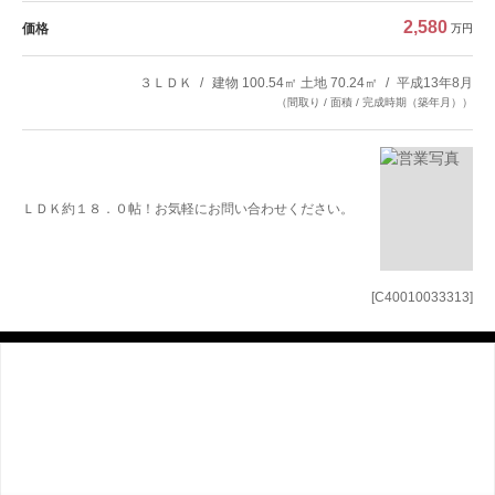
2,580
価格
万円
３ＬＤＫ
建物 100.54㎡ 土地 70.24㎡
平成13年8月
（間取り / 面積 / 完成時期（築年月））
ＬＤＫ約１８．０帖！お気軽にお問い合わせください。
[C40010033313]