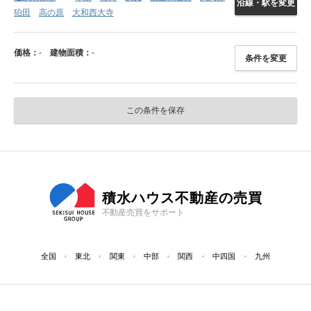
沿線・駅を変更
狛田
高の原
大和西大寺
価格：
-
建物面積：
-
条件を変更
この条件を保存
積水ハウス不動産の売買
不動産売買をサポート
全国
東北
関東
中部
関西
中四国
九州