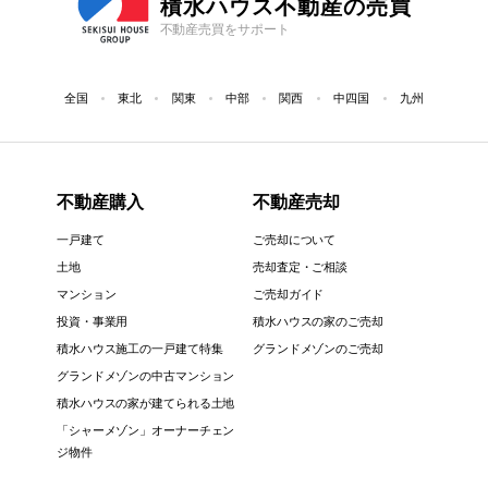
積水ハウス不動産の売買
不動産売買をサポート
全国
東北
関東
中部
関西
中四国
九州
不動産購入
不動産売却
一戸建て
ご売却について
土地
売却査定・ご相談
マンション
ご売却ガイド
投資・事業用
積水ハウスの家のご売却
積水ハウス施工の一戸建て特集
グランドメゾンのご売却
グランドメゾンの中古マンション
積水ハウスの家が建てられる土地
「シャーメゾン」オーナーチェン
ジ物件