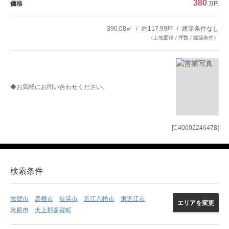
380
価格
万円
390.08㎡
約117.99坪
建築条件なし
（土地面積 / 坪数 / 建築条件）
◆お気軽にお問い合わせください。
[C40002246478]
検索条件
敦賀市
彦根市
長浜市
近江八幡市
東近江市
エリアを変更
米原市
犬上郡多賀町