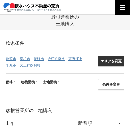
積水ハウス不動産の売買
積水ハウス不動産の売買
関西エリア
関西エリアの営業所を探す
彦根営業
不動産の売却査定なら積水ハウス不動産の売買
彦根営業所の
土地購入
検索条件
敦賀市
彦根市
長浜市
近江八幡市
東近江市
エリアを変更
米原市
犬上郡多賀町
価格：
-
建物面積：
-
土地面積：
-
条件を変更
彦根営業所の土地購入
1
件