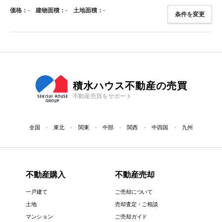
価格：
-
建物面積：
-
土地面積：
-
条件を変更
積水ハウス不動産の売買
不動産売買をサポート
全国
東北
関東
中部
関西
中四国
九州
不動産購入
不動産売却
一戸建て
ご売却について
土地
売却査定・ご相談
マンション
ご売却ガイド