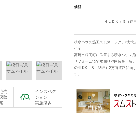
価格
４ＬＤＫ＋Ｓ（納
積水ハウス施工スムストック、2方向道
住宅
高崎市棟高町に位置する積水ハウス施
リフォーム済で水回りや内装を一新。
の4LDK＋Ｓ（納戸）2方向道路に面
す。
宅売
インスペク
保険
ション
宅
実施済み