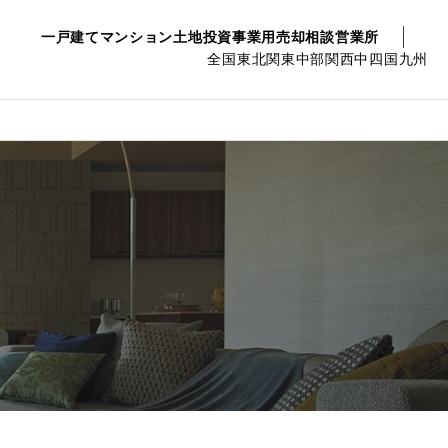
一戸建て
マンション
土地
投資事業用
売却相談
営業所
全国
東北
関東
中部
関西
中四国
九州