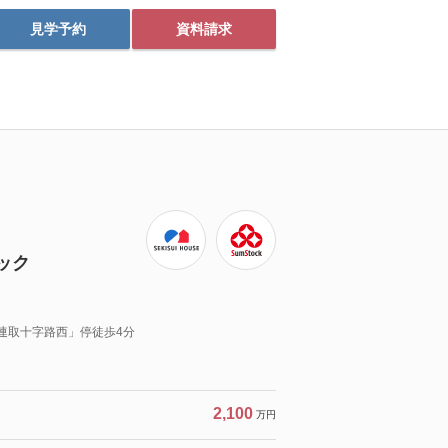
見学予約
資料請求
ック
「連取十字路西」停徒歩4分
2,100
万円