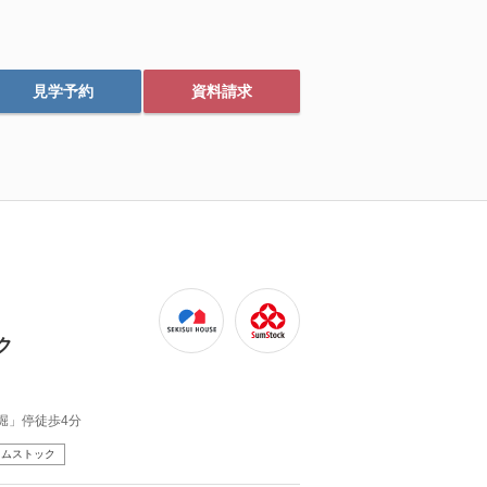
見学予約
資料請求
ク
新堀」停徒歩4分
スムストック