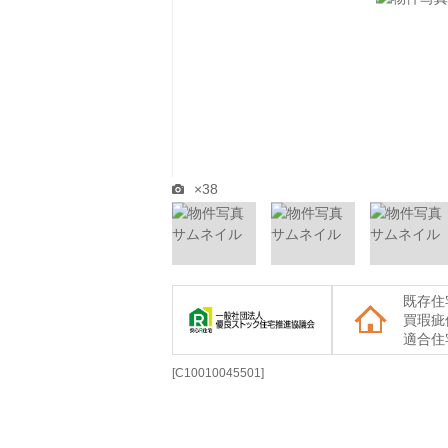
×38
既存住
買瑕疵
適合住
[C10010045501]