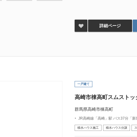
詳細ページ
一戸建て
高崎市棟高町スムストッ
群馬県高崎市棟高町
JR高崎線「高崎」駅 バス37分「
積水ハウス施工
積水ハウス分譲