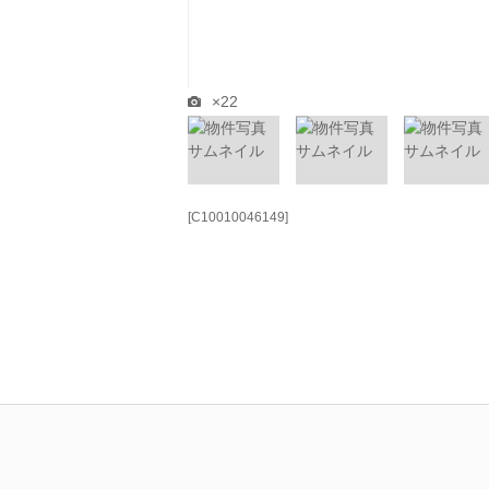
×22
[C10010046149]