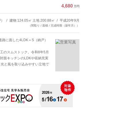
4,680
万円
戸）
建物 124.05㎡ 土地 200.88㎡
平成20年9月
（間取り / 面積 / 完成時期（築年月））
路に面した4LDK＋S（納戸）
工のスムストック。令和8年5月
対面キッチンのLDKや収納充実
し光と風を取り込みやすい立地で