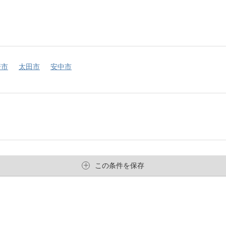
崎市
太田市
安中市
この条件を保存