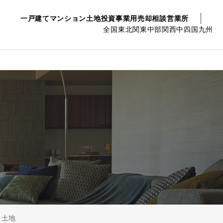
一戸建て
マンション
土地
投資事業用
売却相談
営業所
全国
東北
関東
中部
関西
中四国
九州
土地