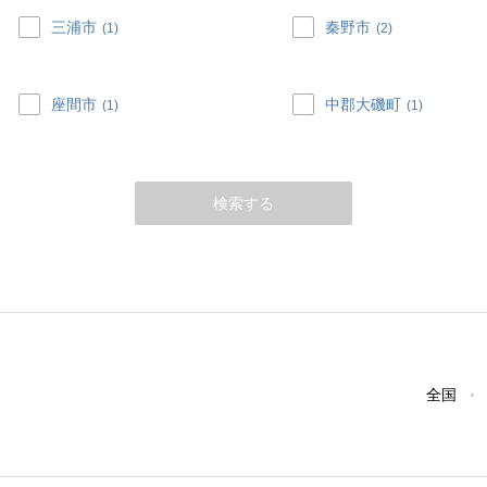
三浦市
秦野市
(1)
(2)
座間市
中郡大磯町
(1)
(1)
検索する
全国