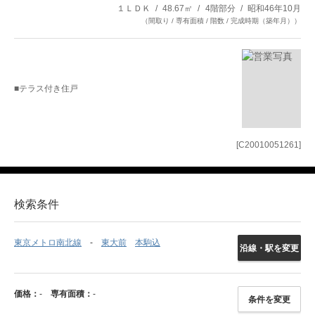
１ＬＤＫ
48.67㎡
4階部分
昭和46年10月
（間取り / 専有面積 / 階数 / 完成時期（築年月））
■テラス付き住戸
[C20010051261]
検索条件
東京メトロ南北線
東大前
本駒込
沿線・駅を変更
価格：
-
専有面積：
-
条件を変更