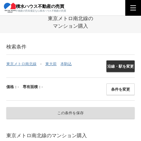
積水ハウス不動産の売買
積水ハウス不動産の売買
関東エリア
マンション
東京都
東京メトロ南
不動産の売却査定なら積水ハウス不動産の売買
東京メトロ南北線の
マンション購入
検索条件
東京メトロ南北線
東大前
本駒込
沿線・駅を変更
価格：
-
専有面積：
-
条件を変更
この条件を保存
東京メトロ南北線のマンション購入