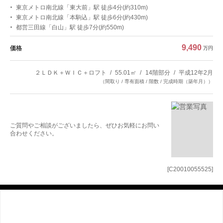
東京メトロ南北線「東大前」駅 徒歩4分(約310m)
東京メトロ南北線「本駒込」駅 徒歩6分(約430m)
都営三田線「白山」駅 徒歩7分(約550m)
9,490
価格
万円
２ＬＤＫ＋ＷＩＣ＋ロフト
55.01㎡
14階部分
平成12年2月
（間取り / 専有面積 / 階数 / 完成時期（築年月））
ご質問やご相談がございましたら、ぜひお気軽にお問い
合わせください。
[C20010055525]