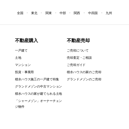
全国
東北
関東
中部
関西
中四国
九州
不動産購入
不動産売却
一戸建て
ご売却について
土地
売却査定・ご相談
マンション
ご売却ガイド
投資・事業用
積水ハウスの家のご売却
積水ハウス施工の一戸建て特集
グランドメゾンのご売却
グランドメゾンの中古マンション
積水ハウスの家が建てられる土地
「シャーメゾン」オーナーチェン
ジ物件