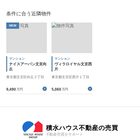
条件に合う近隣物件
NEW
マンション
マンション
ナイスアーバン文京向
ヴィラロイヤル文京西
丘
片
東京都文京区向丘２丁目
東京都文京区西片１丁目
9,490
5,060
万円
万円
積水ハウス不動産の売買
不動産売買をサポート