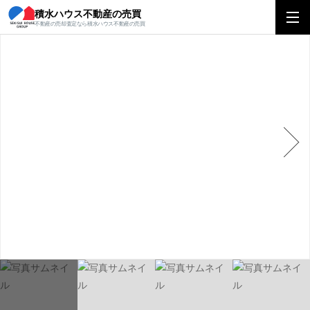
積水ハウス不動産の売買
積水ハウス不動産の売買
関東エリアトップ
関東エリアの営業所を探す
埼
不動産の売却査定なら積水ハウス不動産の売買