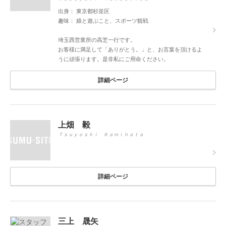
出身： 東京都杉並区
趣味： 娘と遊ぶこと、スポーツ観戦
埼玉西営業所の高芝一行です。
お客様に満足して「ありがとう。」と、お言葉を頂けるよ
うに頑張ります。是非私にご用命ください。
詳細ページ
上畑 毅
Ｔｓｕｙｏｓｈｉ Ｋａｍｉｈａｔａ
詳細ページ
三上 晟矢