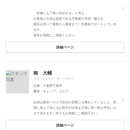
「何事にも丁寧に対応する」と考え、
お客様の大切な資産である不動産の売却・購入を
責任を持って最初から最後まで一生懸命サポートしていき
ます。
是非お気軽にご相談ください。
詳細ページ
南 大輔
Ｄａｉｓｕｋｅ Ｍｉｎａｍｉ
出身：千葉県千葉市
趣味：キャンプ、ゴルフ
以前は積水ハウスで住宅の営業にも携わっていました。皆
様に喜んで頂けるお取引が出来ます様に精一杯お手伝いさ
せて頂きます。何でもお気軽にご相談下さい。
詳細ページ