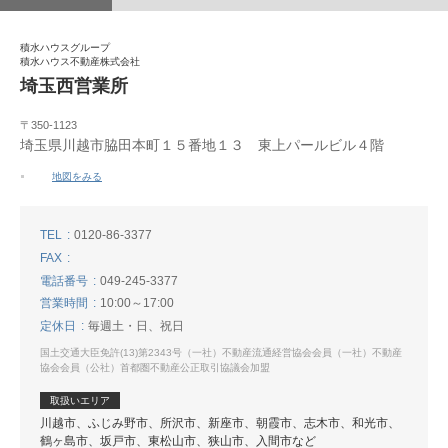
積水ハウスグループ
積水ハウス不動産株式会社
埼玉西営業所
〒350-1123
埼玉県川越市脇田本町１５番地１３ 東上パールビル４階
地図をみる
TEL
0120-86-3377
FAX
電話番号
049-245-3377
営業時間
10:00～17:00
定休日
毎週土・日、祝日
国土交通大臣免許(13)第2343号（一社）不動産流通経営協会会員（一社）不動産
協会会員（公社）首都圏不動産公正取引協議会加盟
取扱いエリア
川越市、ふじみ野市、所沢市、新座市、朝霞市、志木市、和光市、
鶴ヶ島市、坂戸市、東松山市、狭山市、入間市など