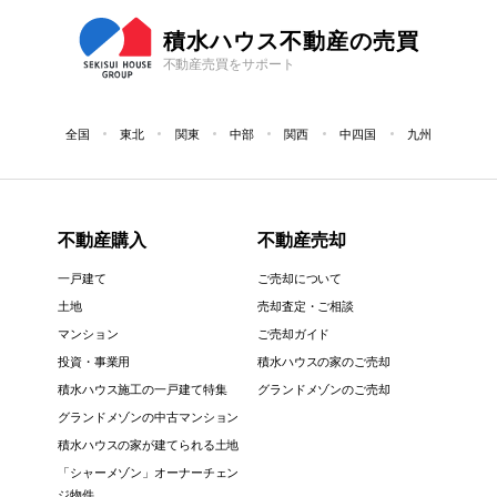
積水ハウス不動産の売買
不動産売買をサポート
全国
東北
関東
中部
関西
中四国
九州
不動産購入
不動産売却
一戸建て
ご売却について
土地
売却査定・ご相談
マンション
ご売却ガイド
投資・事業用
積水ハウスの家のご売却
積水ハウス施工の一戸建て特集
グランドメゾンのご売却
グランドメゾンの中古マンション
積水ハウスの家が建てられる土地
「シャーメゾン」オーナーチェン
ジ物件