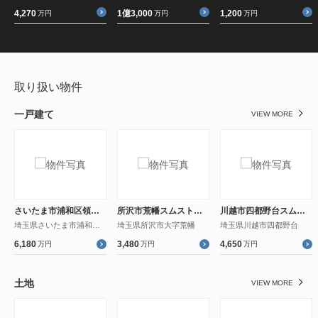
4,270
1億3,000
1,200
万円
万円
万円
取り扱い物件
一戸建て
VIEW MORE
さいたま市浦和区領家 スムストック
所沢市荒幡スムストック
川越市四都野台スムストック
埼玉県さいたま市浦和区領家７丁目
埼玉県所沢市大字荒幡
埼玉県川越市四都野台
6,180
3,480
4,650
万円
万円
万円
土地
VIEW MORE