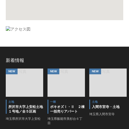
新着情報
NEW
NEW
NEW
土地
一棟
土地
所沢市大字上安松土地
ポキオズⅠ・Ⅱ ２棟
入間市宮寺・土地
１号地／全５区画
一括売りアパート
埼玉県入間市宮寺
埼玉県所沢市大字上安松
埼玉県飯能市美杉台６丁
目