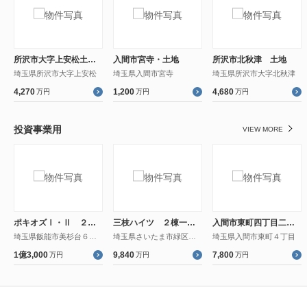
所沢市大字上安松土地１号地／全５区画
入間市宮寺・土地
所沢市北秋津 土地
埼玉県所沢市大字上安松
埼玉県入間市宮寺
埼玉県所沢市大字北秋津
4,270
1,200
4,680
万円
万円
万円
投資事業用
VIEW MORE
ポキオズⅠ・Ⅱ ２棟一括売りアパート
三枝ハイツ ２棟一括売りアパート
入間市東町四丁目二棟一括アパート
埼玉県飯能市美杉台６丁目
埼玉県さいたま市緑区宮本２丁目
埼玉県入間市東町４丁目
1億3,000
9,840
7,800
万円
万円
万円