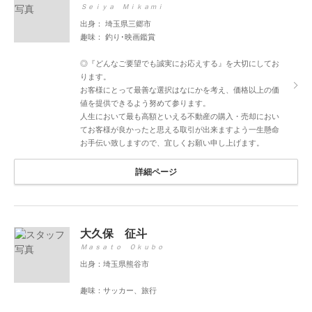
Ｓｅｉｙａ Ｍｉｋａｍｉ
出身： 埼玉県三郷市
趣味： 釣り･映画鑑賞
◎『どんなご要望でも誠実にお応えする』を大切にしてお
ります。
お客様にとって最善な選択はなにかを考え、価格以上の価
値を提供できるよう努めて参ります。
人生において最も高額といえる不動産の購入・売却におい
てお客様が良かったと思える取引が出来ますよう一生懸命
お手伝い致しますので、宜しくお願い申し上げます。
詳細ページ
大久保 征斗
Ｍａｓａｔｏ Ｏｋｕｂｏ
出身：埼玉県熊谷市
趣味：サッカー、旅行