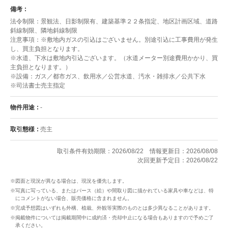
備考
法令制限：景観法、日影制限有、建築基準２２条指定、地区計画区域、道路
斜線制限、隣地斜線制限
注意事項：※敷地内ガスの引込はございません。別途引込に工事費用が発生
し、買主負担となります。
※水道、下水は敷地内引込ございます。（水道メーター別途費用かかり、買
主負担となります。）
※設備：ガス／都市ガス、飲用水／公営水道、汚水・雑排水／公共下水
※司法書士売主指定
物件用途
-
取引態様
売主
取引条件有効期限：2026/08/22
情報更新日：2026/08/08
次回更新予定日：2026/08/22
※図面と現況が異なる場合は、現況を優先します。
※写真に写っている、またはパース（絵）や間取り図に描かれている家具や車などは、特
にコメントがない場合、販売価格に含まれません。
※完成予想図はいずれも外構、植栽、外観等実際のものとは多少異なることがあります。
※掲載物件については掲載期間中に成約済・売却中止になる場合もありますので予めご了
承ください。