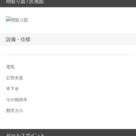
間取り図 / 区画図
設備・仕様
電気
公営水道
本下水
その他排水
都市ガス
セールスポイント