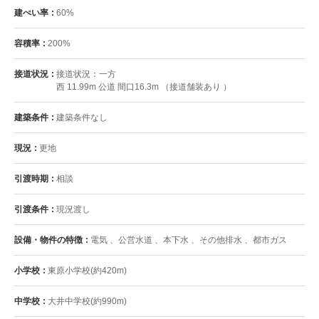
建ぺい率
60%
容積率
200%
接道状況
接道状況：一方
西 11.99m 公道 間口16.3m （接道舗装あり ）
建築条件
建築条件なし
現況
更地
引渡時期
相談
引渡条件
現況渡し
設備・物件の特徴
電気 、公営水道 、本下水 、その他排水 、都市ガス
小学校
東原小学校(約420m)
中学校
大井中学校(約990m)