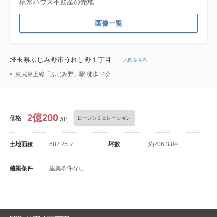
積水ハウス不動産の売地
画像一覧
埼玉県ふじみ野市うれし野１丁目
地図を見る
東武東上線「ふじみ野」駅 徒歩14分
2億200
価格
ローンシミュレーション
万円
土地面積
682.25㎡
坪数
約206.38坪
建築条件
建築条件なし