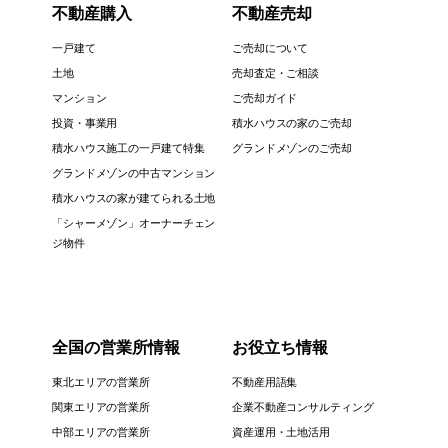
不動産購入
不動産売却
一戸建て
ご売却について
土地
売却査定・ご相談
マンション
ご売却ガイド
投資・事業用
積水ハウスの家のご売却
積水ハウス施工の一戸建て特集
グランドメゾンのご売却
グランドメゾンの中古マンション
積水ハウスの家が建てられる土地
「シャーメゾン」オーナーチェン
ジ物件
全国の営業所情報
お役立ち情報
東北エリアの営業所
不動産用語集
関東エリアの営業所
企業不動産コンサルティング
中部エリアの営業所
資産運用・土地活用