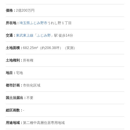
価格
2億200万円
所在地
埼玉県ふじみ野市
うれし野１丁目
交通
東武東上線
「
ふじみ野
」駅 徒歩14分
土地面積
682.25m²（約206.38坪）（実測）
土地権利
所有権
地目
宅地
都市計画
市街化区域
国土法届出
不要
総区画数
-
用途地域
第二種中高層住居専用地域