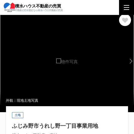
積水ハウス不動産の売買
積水ハウス不動産の売買
関東エリア
土地
埼玉県
ふじみ野市
ふじ
不動産の売却査定なら積水ハウス不動産の売買
外観：現地土地写真
土地
ふじみ野市うれし野一丁目事業用地