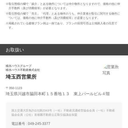
※取引態様の欄で「媒介」とある物件については仲介物件となりますので、価格の他に仲
介手数料（及び消費税等）が必要となります。
※取引態様の欄で「売主」「代理」とある物件のうち、仲介業者が取引に関与する物件に
ついては、価格の他に仲介手数料（及び消費税等）が必要となります。
※掲載されている建物プラン例は一例であり、プランの採用可否は土地購入者の任意で
す。
お取扱い
積水ハウスグループ
積水ハウス不動産株式会社
埼玉西営業所
〒350-1123
埼玉県川越市脇田本町１５番地１３ 東上パールビル４階
国土交通大臣免許(13)第2343号（一社）不動産流通経営協会会員（一社）不動産
協会会員（公社）首都圏不動産公正取引協議会加盟
電話番号
049-245-3377