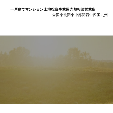
一戸建て
マンション
土地
投資事業用
売却相談
営業所
全国
東北
関東
中部
関西
中四国
九州