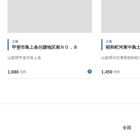
土地
土地
甲斐市島上条分譲地区画ＮＯ．８
昭和町河東中島
山梨県甲斐市島上条
山梨県中巨摩郡昭和町
1,080
1,450
万円
万円
全国