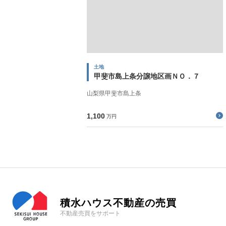
土地
甲斐市島上条分譲地区画ＮＯ．７
山梨県甲斐市島上条
1,100
万円
積水ハウス不動産の売買
不動産売買をサポート