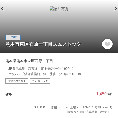
一戸建て
熊本市東区石原一丁目スムストック
熊本県熊本市東区石原１丁目
JR豊肥本線「武蔵塚」駅 徒歩24分(約1900m)
産交バス「供合農協前」停 徒歩３分（約２００ｍ）
積水ハウス施工
スムストック
1,450
価格
万円
３ＬＤＫ
建物 83.11㎡ 土地 263.09㎡
昭和62年1月
（間取り / 面積 / 完成時期（築年月））