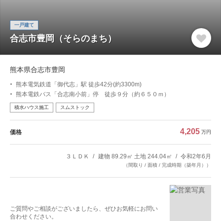
一戸建て
合志市豊岡（そらのまち）
熊本県合志市豊岡
熊本電気鉄道「御代志」駅 徒歩42分(約3300m)
熊本電鉄バス「合志南小前」停 徒歩９分（約６５０ｍ）
積水ハウス施工
スムストック
4,205
価格
万円
３ＬＤＫ
建物 89.29㎡ 土地 244.04㎡
令和2年6月
（間取り / 面積 / 完成時期（築年月））
ご質問やご相談がございましたら、ぜひお気軽にお問い
合わせください。