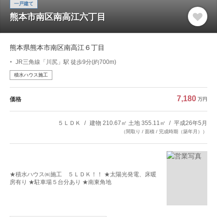
一戸建て
熊本市南区南高江六丁目
熊本県熊本市南区南高江６丁目
JR三角線「川尻」駅 徒歩9分(約700m)
積水ハウス施工
7,180
価格
万円
５ＬＤＫ
建物 210.67㎡ 土地 355.11㎡
平成26年5月
（間取り / 面積 / 完成時期（築年月））
★積水ハウス㈱施工 ５ＬＤＫ！！ ★太陽光発電、床暖
房有り ★駐車場５台分あり ★南東角地