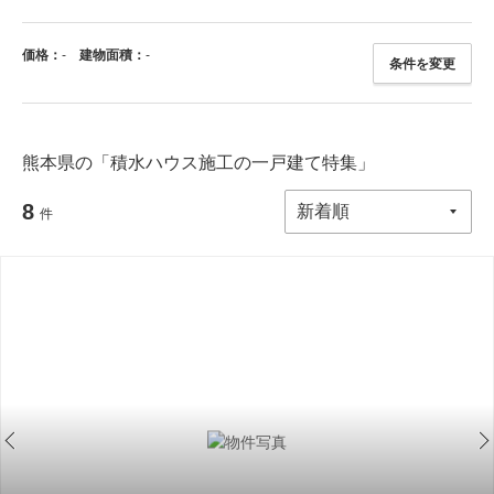
価格：
-
建物面積：
-
条件を変更
熊本県の「積水ハウス施工の一戸建て特集」
8
件