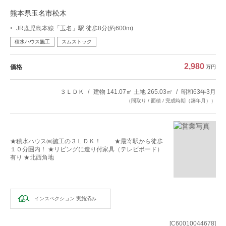
熊本県玉名市松木
JR鹿児島本線「玉名」駅 徒歩8分(約600m)
積水ハウス施工
スムストック
2,980
価格
万円
３ＬＤＫ
建物 141.07㎡ 土地 265.03㎡
昭和63年3月
（間取り / 面積 / 完成時期（築年月））
★積水ハウス㈱施工の３ＬＤＫ！ ★最寄駅から徒歩
１０分圏内！ ★リビングに造り付家具（テレビボード）
有り ★北西角地
インスペクション
実施済み
[C60010044678]