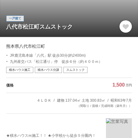
一戸建て
八代市松江町スムストック
熊本県八代市松江町
JR鹿児島本線「八代」駅 徒歩30分(約2400m)
九州産交バス「松江通り」停 徒歩６分（約４００ｍ）
積水ハウス施工
積水ハウス分譲
スムストック
1,500
価格
万円
４ＬＤＫ
建物 137.04㎡ 土地 300.83㎡
昭和63年7月
（間取り / 面積 / 完成時期（築年月））
★積水ハウス㈱施工！！ ★小学校から徒歩５分圏内！