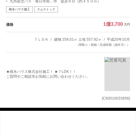
九州産交バス「春日寺前」停 徒歩６分（約４５０ｍ）
積水ハウス施工
スムストック
1億3,700
価格
万円
７ＬＤＫ
建物 258.01㎡ 土地 557.92㎡
平成20年10月
（間取り / 面積 / 完成時期（築年月））
★積水ハウス株式会社施工！ ★７LDK！！
ご質問やご相談等お気軽にお問い合わせください。
[C60010033856]