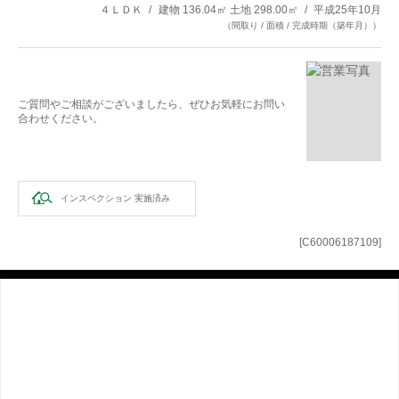
４ＬＤＫ
建物 136.04㎡ 土地 298.00㎡
平成25年10月
（間取り / 面積 / 完成時期（築年月））
ご質問やご相談がございましたら、ぜひお気軽にお問い
合わせください。
インスペクション
実施済み
[C60006187109]