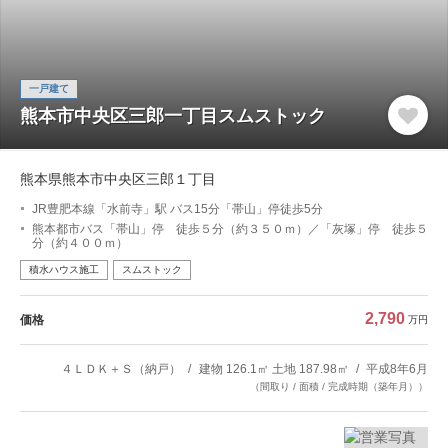
一戸建て
熊本市中央区三郎一丁目スムストック
熊本県熊本市中央区三郎１丁目
JR豊肥本線「水前寺」駅 バス15分「帯山」停徒歩5分
熊本都市バス「帯山」停 徒歩５分（約３５０ｍ）／「灰塚」停 徒歩５
分（約４００ｍ）
積水ハウス施工
スムストック
2,790
価格
万円
４ＬＤＫ＋Ｓ（納戸）
建物 126.1㎡ 土地 187.98㎡
平成8年6月
（間取り / 面積 / 完成時期（築年月））