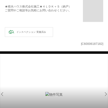
★積水ハウス株式会社施工★４ＬＤＫ＋Ｓ（納戸）
ご質問やご相談等お気軽にお問い合わせください。
インスペクション
実施済み
[C60006187182]