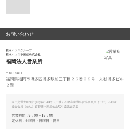
お問い合わせ
積水ハウスグループ
積水ハウス不動産株式会社
福岡法人営業所
〒812-0011
福岡県福岡市博多区博多駅前三丁目２６番２９号 九勧博多ビル
２階
国土交通大臣免許(13)第2343号（一社）不動産流通経営協会会員（一社）不動産
協会会員（公社）首都圏不動産公正取引協議会加盟
営業時間
9：00～18：00
定休日
土曜日・日曜日・祝日