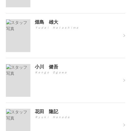
畑島 雄大
Ｙｕｄａｉ Ｈａｔａｓｈｉｍａ
小川 健吾
Ｋｅｎｇｏ Ｏｇａｗａ
花田 隆記
Ｒｙｕｋｉ Ｈａｎａｄａ