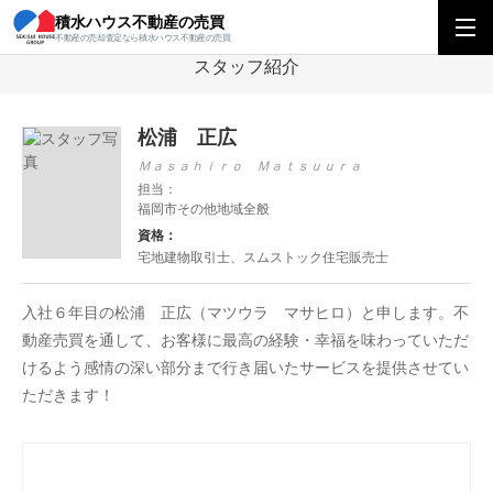
積水ハウス不動産の売買
積水ハウス不動産の売買
九州エリアトップ
九州エリアの営業所を探す
福
不動産の売却査定なら積水ハウス不動産の売買
スタッフ紹介
松浦 正広
Ｍａｓａｈｉｒｏ Ｍａｔｓｕｕｒａ
担当：
福岡市その他地域全般
資格：
宅地建物取引士、スムストック住宅販売士
入社６年目の松浦 正広（マツウラ マサヒロ）と申します。不
動産売買を通して、お客様に最高の経験・幸福を味わっていただ
けるよう感情の深い部分まで行き届いたサービスを提供させてい
ただきます！