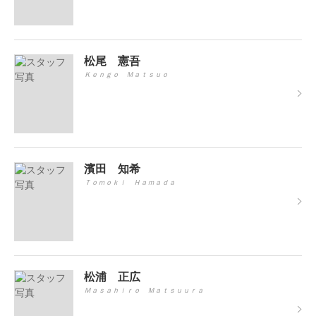
松尾 憲吾
Ｋｅｎｇｏ Ｍａｔｓｕｏ
濱田 知希
Ｔｏｍｏｋｉ Ｈａｍａｄａ
松浦 正広
Ｍａｓａｈｉｒｏ Ｍａｔｓｕｕｒａ