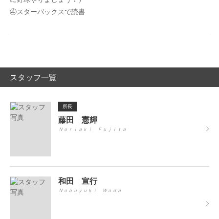
④スターバックスで読書
スタッフ一覧
所長
藤田 憲輝
Ｎｏｒｉａｋｉ Ｆｕｊｉｔａ
和田 宣行
Ｎｏｂｕｙｕｋｉ Ｗａｄａ