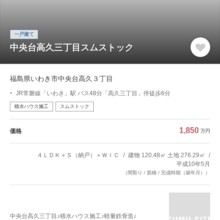
一戸建て
中央台高久三丁目スムストック
福島県いわき市中央台高久３丁目
JR常磐線「いわき」駅 バス48分「高久三丁目」停徒歩6分
積水ハウス施工
スムストック
1,850
価格
万円
４ＬＤＫ＋Ｓ（納戸）＋ＷＩＣ
建物 120.48㎡ 土地 276.29㎡
平成10年5月
（間取り / 面積 / 完成時期（築年月））
中央台高久三丁目♪積水ハウス施工♪軽量鉄骨造♪