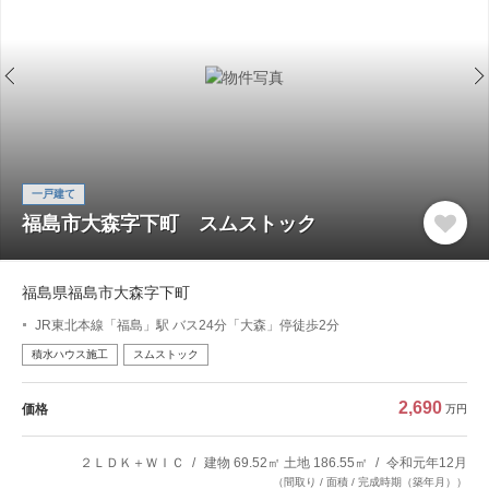
一戸建て
福島市大森字下町 スムストック
福島県福島市大森字下町
JR東北本線「福島」駅 バス24分「大森」停徒歩2分
積水ハウス施工
スムストック
2,690
価格
万円
２ＬＤＫ＋ＷＩＣ
建物 69.52㎡ 土地 186.55㎡
令和元年12月
（間取り / 面積 / 完成時期（築年月））