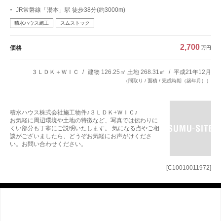
JR常磐線「湯本」駅 徒歩38分(約3000m)
積水ハウス施工
スムストック
2,700
価格
万円
３ＬＤＫ＋ＷＩＣ
建物 126.25㎡ 土地 268.31㎡
平成21年12月
（間取り / 面積 / 完成時期（築年月））
積水ハウス株式会社施工物件♪３ＬＤＫ+ＷＩＣ♪
お気軽に周辺環境や土地の特徴など、写真では伝わりに
くい部分も丁寧にご説明いたします。 気になる点やご相
談がございましたら、どうぞお気軽にお声がけくださ
い。お問い合わせください。
[C10010011972]