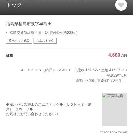
トック
福島県福島市泉字早稲田
福島交通飯坂線「泉」駅 徒歩3分(約228m)
積水ハウス施工
スムストック
4,680
価格
万円
４ＬＤＫ＋Ｓ（納戸）+２ＷＩＣ
建物 161.62㎡ 土地 415.25㎡
平成29年6月
（間取り / 面積 / 完成時期（築年月））
◆積水ハウス施工のスムストック◆４ＬＤＫ＋Ｓ（納
戸）+２ＷＩＣ◆
お気軽にお問い合わせください！
[C10010047646]