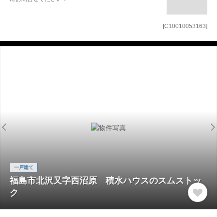
[C10010053163]
一戸建て
福島市北沢又字西沼原 積水ハウスのスムストッ
ク