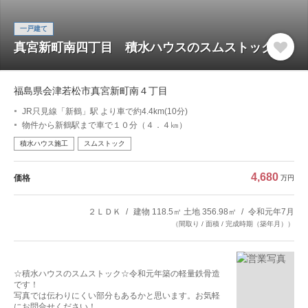
一戸建て
真宮新町南四丁目 積水ハウスのスムストック
福島県会津若松市真宮新町南４丁目
JR只見線「新鶴」駅 より車で約4.4km(10分)
物件から新鶴駅まで車で１０分（４．４㎞）
積水ハウス施工
スムストック
4,680
価格
万円
２ＬＤＫ
建物 118.5㎡ 土地 356.98㎡
令和元年7月
（間取り / 面積 / 完成時期（築年月））
☆積水ハウスのスムストック☆令和元年築の軽量鉄骨造
です！
写真では伝わりにくい部分もあるかと思います。お気軽
にお問合せください！