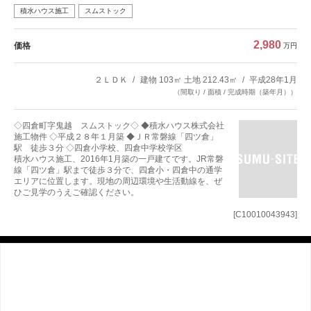
積水ハウス施工
スムストック
2,980
価格
万円
２ＬＤＫ
建物 103㎡ 土地 212.43㎡
平成28年1月
（間取り / 面積 / 完成時期（築年月））
◇四倉町字鬼越 スムストック◇ ◆積水ハウス株式会社
施工物件 ◇平成２８年１月築 ◆ＪＲ常磐線「四ツ倉」
駅 徒歩３分 ◇四倉小学校、四倉中学校学区
積水ハウス施工、2016年1月築の一戸建てです。JR常磐
線「四ツ倉」駅まで徒歩３分で、四倉小・四倉中の通学
エリアに位置します。現地の周辺環境や生活動線を、ぜ
ひご見学のうえご確認ください。
[C10010043943]