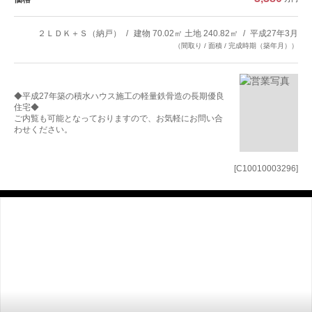
２ＬＤＫ＋Ｓ（納戸）
建物 70.02㎡ 土地 240.82㎡
平成27年3月
（間取り / 面積 / 完成時期（築年月））
◆平成27年築の積水ハウス施工の軽量鉄骨造の長期優良
住宅◆
ご内覧も可能となっておりますので、お気軽にお問い合
わせください。
[C10010003296]