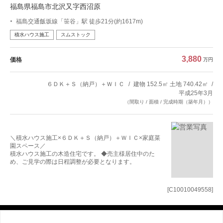
福島県福島市北沢又字西沼原
福島交通飯坂線「笹谷」駅 徒歩21分(約1617m)
積水ハウス施工
スムストック
3,880
価格
万円
６ＤＫ＋Ｓ（納戸）＋ＷＩＣ
建物 152.5㎡ 土地 740.42㎡
平成25年3月
（間取り / 面積 / 完成時期（築年月））
＼積水ハウス施工×６ＤＫ＋Ｓ（納戸）＋ＷＩＣ×家庭菜
園スペース／
積水ハウス施工の木造住宅です。 ◆売主様居住中のた
め、ご見学の際は日程調整が必要となります。
[C10010049558]