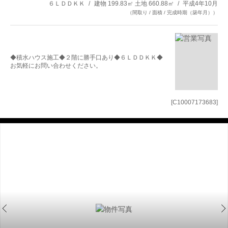
６ＬＤＤＫＫ
建物 199.83㎡ 土地 660.88㎡
平成4年10月
（間取り / 面積 / 完成時期（築年月））
◆積水ハウス施工◆２階に勝手口あり◆６ＬＤＤＫＫ◆
お気軽にお問い合わせください。
[C10007173683]