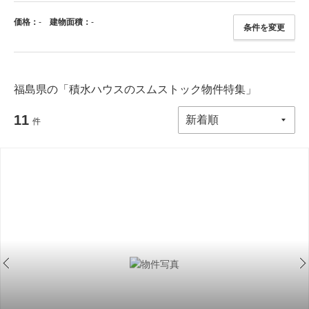
価格：
-
建物面積：
-
条件を変更
福島県の「積水ハウスのスムストック物件特集」
11
件