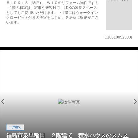
５ＬＤＫ＋Ｓ（納戸）＋ＷＩＣのリフォーム物件です！
・1階の和室は、家事や来客対応、LDKの延長スペース
としてもご使用いただけます。 ・2階にはウォークイン
クローゼット付きの洋室をはじめ、各居室に収納がござ
います。
[C10010052503]
一戸建て
福島市泉早稲田 ２階建て 積水ハウスのスムス