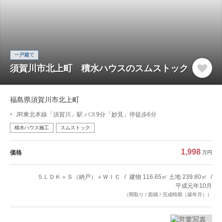
一戸建て
須賀川市北上町 積水ハウスのスムストック
福島県須賀川市北上町
JR東北本線「須賀川」駅 バス9分「妙見」停徒歩6分
積水ハウス施工
スムストック
1,998
価格
万円
５ＬＤＫ＋Ｓ（納戸）＋ＷＩＣ
建物 116.65㎡ 土地 239.80㎡
平成元年10月
（間取り / 面積 / 完成時期（築年月））