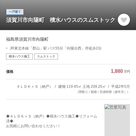
一戸建て
須賀川市向陽町 積水ハウスのスムストック
福島県須賀川市向陽町
JR東北本線「郡山」駅 バス55分「向陽台西」停徒歩2分
積水ハウス施工
スムストック
1,880
価格
万円
４ＬＤＫ＋Ｓ（納戸）
建物 119.45㎡ 土地 209.20㎡
平成2年5月
（間取り / 面積 / 完成時期（築年月））
◆４ＬＤＫ＋Ｓ（納戸）◆積水ハウス施工◆リフォーム
済◆
お気軽にお問い合わせください！