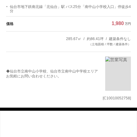
仙台市地下鉄南北線「北仙台」駅 バス25分「南中山小学校入口」停徒歩4
分
1,980
価格
万円
285.67㎡
約86.41坪
建築条件なし
（土地面積 / 坪数 / 建築条件）
◆仙台市立南中山小学校、仙台市立南中山中学校エリア
お気軽にお問い合わせください。
[C10010052758]