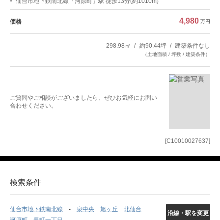
仙台市地下鉄南北線「河原町」駅 徒歩13分(約1010m)
4,980
価格
万円
298.98㎡
約90.44坪
建築条件なし
（土地面積 / 坪数 / 建築条件）
ご質問やご相談がございましたら、ぜひお気軽にお問い
合わせください。
[C10010027637]
検索条件
仙台市地下鉄南北線
泉中央
旭ヶ丘
北仙台
沿線・駅を変更