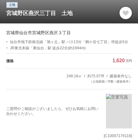
土地
宮城野区燕沢三丁目 土地
宮城県仙台市宮城野区燕沢３丁目
仙台市地下鉄南北線「旭ヶ丘」駅 バス13分「鶴ケ谷七丁目」停徒歩5分
JR東北本線「東仙台」駅 徒歩22分(約1694m)
1,620
価格
万円
248.18㎡
約75.07坪
建築条件なし
（土地面積 / 坪数 / 建築条件）
ご質問やご相談がございましたら、ぜひお気軽にお問い
合わせください。
[C10007176118]