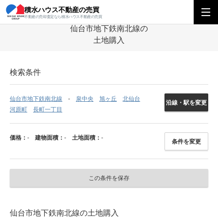
積水ハウス不動産の売買
積水ハウス不動産の売買
東北エリア
土地
宮城県
仙台市地下鉄南北線
不動産の売却査定なら積水ハウス不動産の売買
仙台市地下鉄南北線の
土地購入
検索条件
仙台市地下鉄南北線
泉中央
旭ヶ丘
北仙台
沿線・駅を変更
河原町
長町一丁目
価格：
-
建物面積：
-
土地面積：
-
条件を変更
この条件を保存
仙台市地下鉄南北線の土地購入