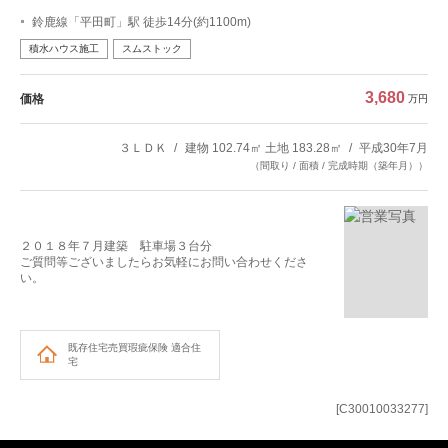
鈴鹿線「平田町」駅 徒歩14分(約1100m)
積水ハウス施工
スムストック
3,680
価格
万円
３ＬＤＫ
建物 102.74㎡ 土地 183.28㎡
平成30年7月
（間取り / 面積 / 完成時期（築年月））
２０１８年７月建築 駐車場３台分
ご質問等ございましたらお気軽にお問い合わせくださ
い。
既存住宅売買瑕疵保険
適合住
宅
[C30010033277]