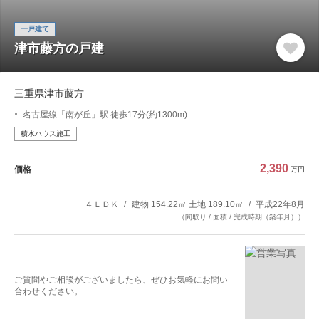
一戸建て
津市藤方の戸建
三重県津市藤方
名古屋線「南が丘」駅 徒歩17分(約1300m)
積水ハウス施工
2,390
価格
万円
４ＬＤＫ
建物 154.22㎡ 土地 189.10㎡
平成22年8月
（間取り / 面積 / 完成時期（築年月））
ご質問やご相談がございましたら、ぜひお気軽にお問い
合わせください。