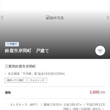
一戸建て
鈴鹿市岸岡町 戸建て
三重県鈴鹿市岸岡町
名古屋線「千代崎」駅 徒歩14分(約1100m)
積水ハウス施工
スムストック
1,600
価格
万円
４ＬＤＫ＋Ｓ（納戸）
建物 118.92㎡ 土地 168.47㎡
平成13年11月
（間取り / 面積 / 完成時期（築年月））