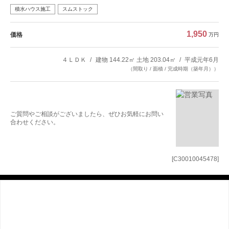
積水ハウス施工
スムストック
1,950
価格
万円
４ＬＤＫ
建物 144.22㎡ 土地 203.04㎡
平成元年6月
（間取り / 面積 / 完成時期（築年月））
ご質問やご相談がございましたら、ぜひお気軽にお問い
合わせください。
[C30010045478]