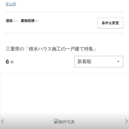
富山県
価格：
-
建物面積：
-
条件を変更
三重県の「積水ハウス施工の一戸建て特集」
6
件