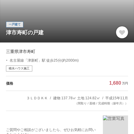
一戸建て
津市寿町の戸建
三重県津市寿町
名古屋線「津新町」駅 徒歩25分(約2000m)
積水ハウス施工
1,680
価格
万円
３ＬＤＤＫＫ
建物 137.78㎡ 土地 124.82㎡
平成15年11月
（間取り / 面積 / 完成時期（築年月））
ご質問やご相談がございましたら、ぜひお気軽にお問い