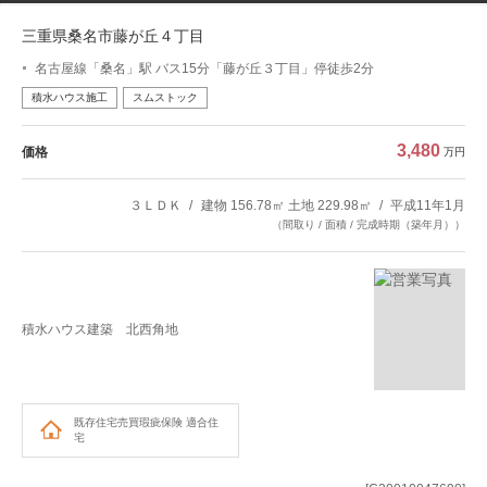
三重県桑名市藤が丘４丁目
名古屋線「桑名」駅 バス15分「藤が丘３丁目」停徒歩2分
積水ハウス施工
スムストック
3,480
価格
万円
３ＬＤＫ
建物 156.78㎡ 土地 229.98㎡
平成11年1月
（間取り / 面積 / 完成時期（築年月））
積水ハウス建築 北西角地
既存住宅売買瑕疵保険
適合住
宅