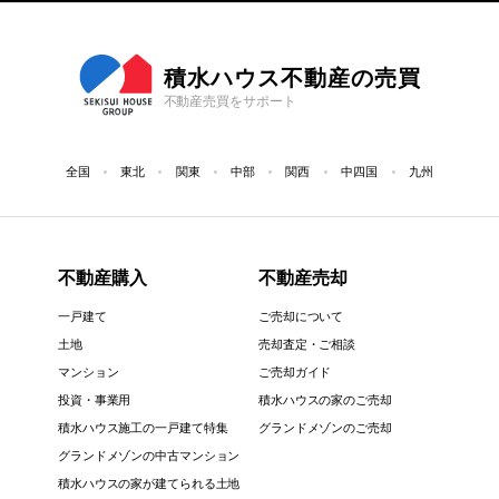
積水ハウス不動産の売買
不動産売買をサポート
全国
東北
関東
中部
関西
中四国
九州
不動産購入
不動産売却
一戸建て
ご売却について
土地
売却査定・ご相談
マンション
ご売却ガイド
投資・事業用
積水ハウスの家のご売却
積水ハウス施工の一戸建て特集
グランドメゾンのご売却
グランドメゾンの中古マンション
積水ハウスの家が建てられる土地