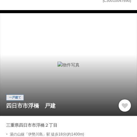
[C30010047690]
一戸建て
四日市市浮橋 戸建
三重県四日市市浮橋２丁目
湯の山線「伊勢川島」駅 徒歩18分(約1400m)