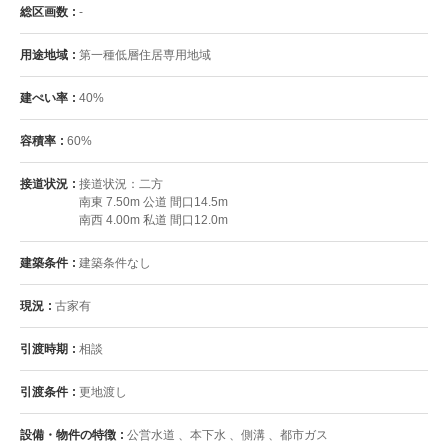
総区画数
-
用途地域
第一種低層住居専用地域
建ぺい率
40%
容積率
60%
接道状況
接道状況：二方
南東 7.50m 公道 間口14.5m
南西 4.00m 私道 間口12.0m
建築条件
建築条件なし
現況
古家有
引渡時期
相談
引渡条件
更地渡し
設備・物件の特徴
公営水道 、本下水 、側溝 、都市ガス