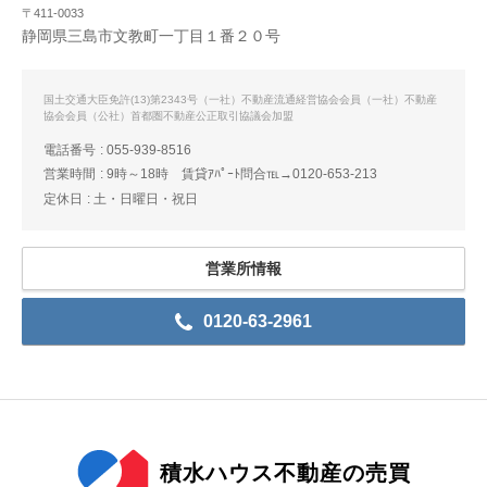
〒411-0033
静岡県三島市文教町一丁目１番２０号
国土交通大臣免許(13)第2343号（一社）不動産流通経営協会会員（一社）不動産
協会会員（公社）首都圏不動産公正取引協議会加盟
電話番号
055-939-8516
営業時間
9時～18時 賃貸ｱﾊﾟｰﾄ問合℡→0120-653-213
定休日
土・日曜日・祝日
営業所情報
0120-63-2961
積水ハウス不動産の売買