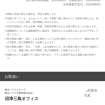
取引条件有効期限：2026/08/20
情報更新日：2026/08/06
次回更新予定日：2026/08/20
※図面と現況が異なる場合は、現況を優先します。
※写真に写っている、またはパース（絵）や間取り図に描かれている家具や車などは、特
にコメントがない場合、販売価格に含まれません。
※完成予想図はいずれも外構、植栽、外観等実際のものとは多少異なることがあります。
※掲載物件については掲載期間中に成約済・売却中止になる場合もありますので予めご了
承ください。
※取引態様の欄で「媒介」とある物件については仲介物件となりますので、価格の他に仲
介手数料（及び消費税等）が必要となります。
※取引態様の欄で「売主」「代理」とある物件のうち、仲介業者が取引に関与する物件に
ついては、価格の他に仲介手数料（及び消費税等）が必要となります。
※掲載されている建物プラン例は一例であり、プランの採用可否は土地購入者の任意で
す。
お取扱い
積水ハウスグループ
積水ハウス不動産株式会社
沼津三島オフィス