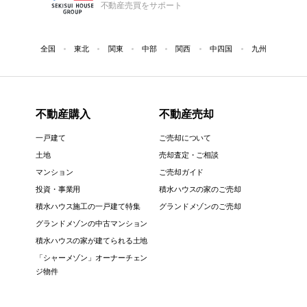
不動産売買をサポート
全国
東北
関東
中部
関西
中四国
九州
不動産購入
不動産売却
一戸建て
ご売却について
土地
売却査定・ご相談
マンション
ご売却ガイド
投資・事業用
積水ハウスの家のご売却
積水ハウス施工の一戸建て特集
グランドメゾンのご売却
グランドメゾンの中古マンション
積水ハウスの家が建てられる土地
「シャーメゾン」オーナーチェン
ジ物件