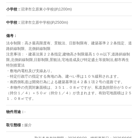
小学校
沼津市立原東小学校(約1200m)
中学校
沼津市立原中学校(約2500m)
備考
法令制限：高さ最高限度有、景観法、日影制限有、建築基準２２条指定、道
路斜線制限、北側斜線制限
注意事項：・建基法第２２条指定,建物高さ制限最高１０ｍ以下,道路斜線制
限,北側斜線制限,日影制限,景観法,宅地造成及び特定盛土等規制法,都市再生
特別措置法
・敷地内電柱及び支線あり。
・特定行政庁の指定する角地の為、建ぺい率は１０％緩和されます。
・南西側私道は開発行為による建築基準法４２条１項２号の道路です。
・本物件の売買対象面積は、３５１．０８㎡ですが、私道負担部分が５０㎡
（持分１／４）＋５０㎡（持分１／４）が含まれます。有効宅地面積は２５
１．０８㎡です。
物件用途
-
取引態様
媒介