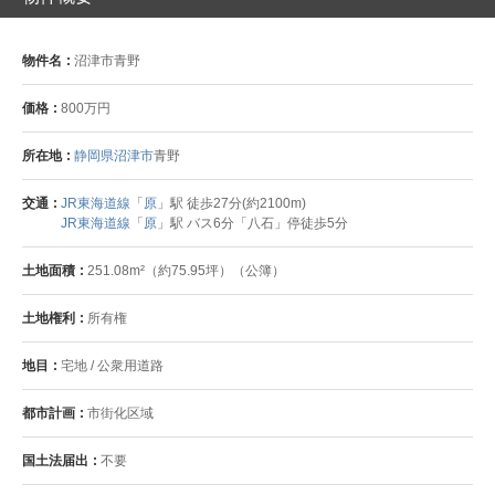
物件名
沼津市青野
価格
800万円
所在地
静岡県沼津市
青野
交通
JR東海道線
「
原
」駅 徒歩27分(約2100m)
JR東海道線
「
原
」駅 バス6分「八石」停徒歩5分
土地面積
251.08m²（約75.95坪）（公簿）
土地権利
所有権
地目
宅地 / 公衆用道路
都市計画
市街化区域
国土法届出
不要