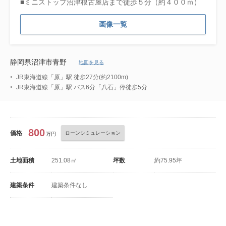
■ミニストップ沼津根古屋店まで徒歩５分（約４００ｍ）
画像一覧
静岡県沼津市青野
地図を見る
JR東海道線「原」駅 徒歩27分(約2100m)
JR東海道線「原」駅 バス6分「八石」停徒歩5分
800
価格
ローンシミュレーション
万円
土地面積
251.08㎡
坪数
約75.95坪
建築条件
建築条件なし