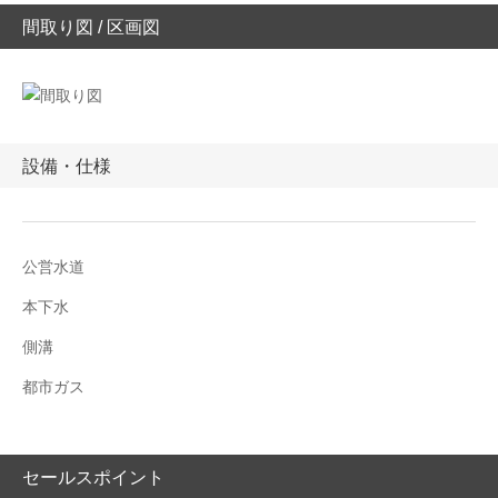
間取り図 / 区画図
設備・仕様
公営水道
本下水
側溝
都市ガス
セールスポイント