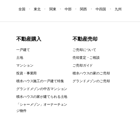
全国
東北
関東
中部
関西
中四国
九州
不動産購入
不動産売却
一戸建て
ご売却について
土地
売却査定・ご相談
マンション
ご売却ガイド
投資・事業用
積水ハウスの家のご売却
積水ハウス施工の一戸建て特集
グランドメゾンのご売却
グランドメゾンの中古マンション
積水ハウスの家が建てられる土地
「シャーメゾン」オーナーチェン
ジ物件