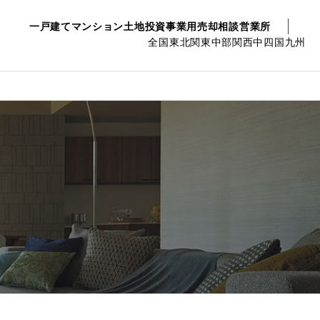
一戸建て
マンション
土地
投資事業用
売却相談
営業所
全国
東北
関東
中部
関西
中四国
九州