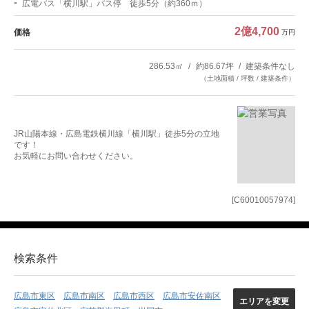
広電バス「横川駅」バス停 徒歩5分（約360ｍ）
2億4,700
価格
万円
286.53㎡
約86.67坪
建築条件なし
（土地面積 / 坪数 / 建築条件）
JR山陽本線・広島電鉄横川線「横川駅」徒歩5分の立地
です！
お気軽にお問い合わせください。
[C60010057974]
検索条件
広島市東区
広島市南区
広島市西区
広島市安佐南区
エリアを変更