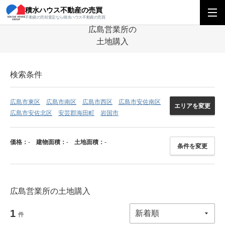
積水ハウス不動産の売買
積水ハウス不動産の売買
中四国エリア
中四国エリアの営業所を探す
広島
不動産の売却査定なら積水ハウス不動産の売買
広島営業所の
土地購入
検索条件
広島市東区
広島市南区
広島市西区
広島市安佐南区
エリアを変更
広島市安佐北区
安芸郡海田町
岩国市
価格：
-
建物面積：
-
土地面積：
-
条件を変更
広島営業所の土地購入
1
件