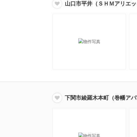
山口市平井（ＳＨＭアリエッ
下関市綾羅木本町（巻幡アパ