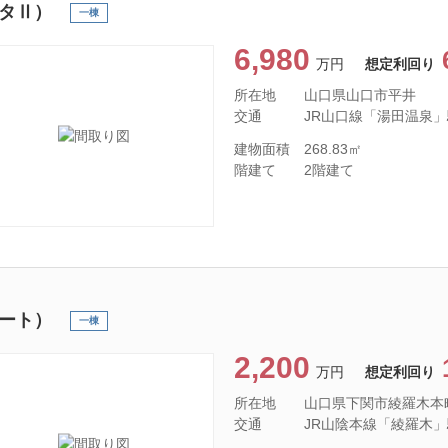
タⅡ）
一棟
6,980
万円
想定利回り
所在地
山口県山口市平井
交通
JR山口線「湯田温泉」駅 
建物面積
268.83㎡
階建て
2階建て
ート）
一棟
2,200
万円
想定利回り
所在地
山口県下関市綾羅木本
交通
JR山陰本線「綾羅木」駅