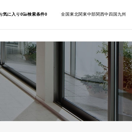
お気に入り
0
検索条件
0
全国
東北
関東
中部
関西
中四国
九州