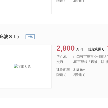
階建て
2階建て
床波Ｓｔ）
一棟
2,800
万円
想定利回り
所在地
山口県宇部市今村南３
交通
JR宇部線「床波」駅 徒歩
建物面積
318.9㎡
階建て
2階建て