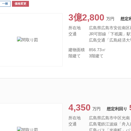
一棟
価格変更
3億2,800
万円
想定
所在地
広島県広島市安佐南区
交通
JR可部線「下祇園」駅 徒
広島交通「広島経済大
建物面積
856.73㎡
階建て
3階建て
4,350
万円
想定利回り
所在地
広島県広島市中区光南
交通
広島電鉄江波線「舟入南」
広島バス「光南町」バ