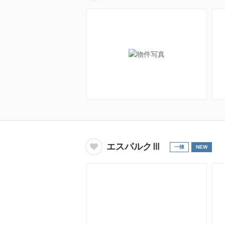
エスパルクⅢ
一棟
NEW