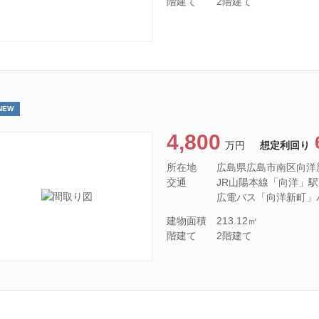
階建て
2階建て
NEW
4,800
万円
想定利回り
所在地
広島県広島市南区向洋
交通
JR山陽本線「向洋」駅 徒
広電バス「向洋新町」
建物面積
213.12㎡
階建て
2階建て