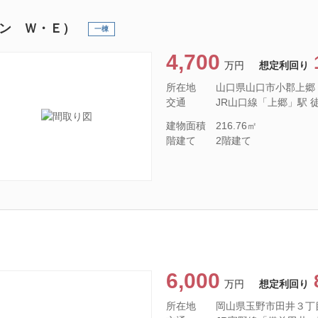
ン Ｗ・Ｅ）
一棟
4,700
万円
想定利回り
所在地
山口県山口市小郡上郷
交通
JR山口線「上郷」駅 徒歩
建物面積
216.76㎡
階建て
2階建て
6,000
万円
想定利回り
所在地
岡山県玉野市田井３丁