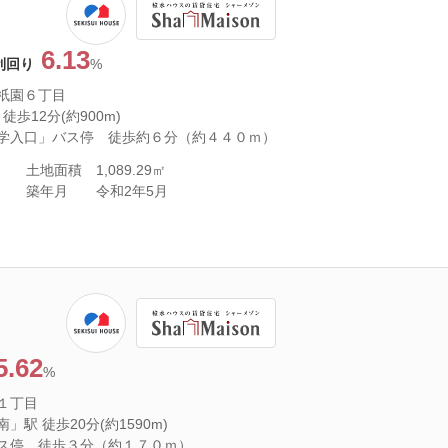
6.13
利回り
%
祇園６丁目
歩12分(約900m)
学入口」バス停 徒歩約６分（約４４０ｍ）
土地面積
1,089.29㎡
築年月
令和2年5月
5.62
%
１丁目
駅 徒歩20分(約1590m)
ス停 徒歩３分（約１７０ｍ）