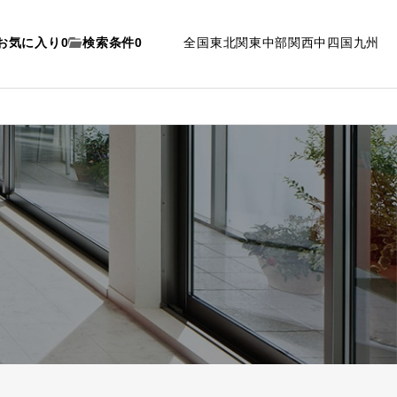
お気に入り
0
検索条件
0
全国
東北
関東
中部
関西
中四国
九州