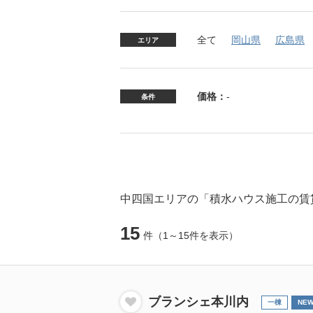
全て
岡山県
広島県
エリア
価格：
-
条件
中四国エリアの「積水ハウス施工の賃
15
件
（1～15件を表示）
ブランシェ本川内
一棟
NE