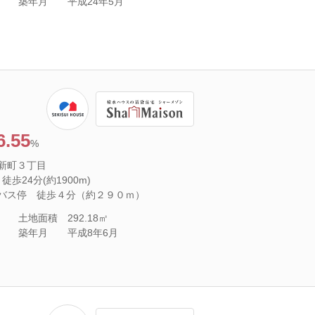
築年月
平成24年5月
6.55
%
新町３丁目
歩24分(約1900m)
バス停 徒歩４分（約２９０ｍ）
土地面積
292.18㎡
築年月
平成8年6月