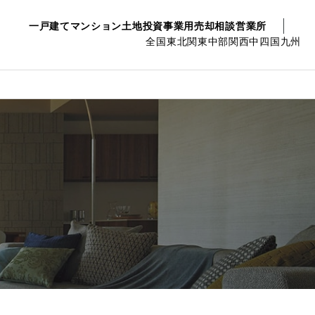
一戸建て
マンション
土地
投資事業用
売却相談
営業所
全国
東北
関東
中部
関西
中四国
九州