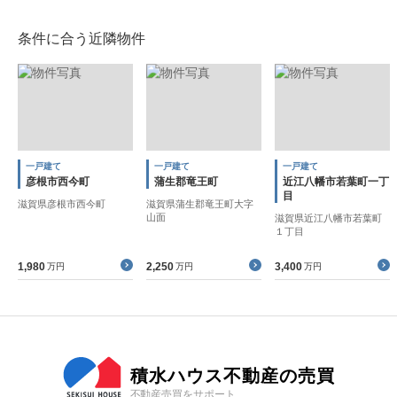
条件に合う近隣物件
一戸建て
一戸建て
一戸建て
彦根市西今町
蒲生郡竜王町
近江八幡市若葉町一丁
目
滋賀県彦根市西今町
滋賀県蒲生郡竜王町大字
山面
滋賀県近江八幡市若葉町
１丁目
1,980
2,250
3,400
万円
万円
万円
積水ハウス不動産の売買
不動産売買をサポート