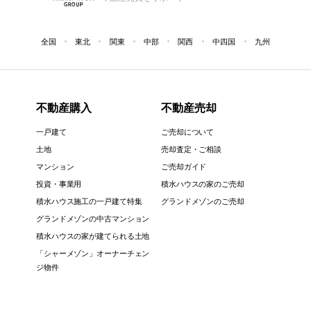
全国
東北
関東
中部
関西
中四国
九州
不動産購入
不動産売却
一戸建て
ご売却について
土地
売却査定・ご相談
マンション
ご売却ガイド
投資・事業用
積水ハウスの家のご売却
積水ハウス施工の一戸建て特集
グランドメゾンのご売却
グランドメゾンの中古マンション
積水ハウスの家が建てられる土地
「シャーメゾン」オーナーチェン
ジ物件