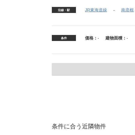
JR東海道線
南彦根
沿線・駅
価格：
-
建物面積：
-
条件
条件に合う近隣物件