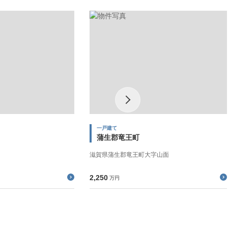
一戸建て
蒲生郡竜王町
滋賀県蒲生郡竜王町大字山面
2,250
万円