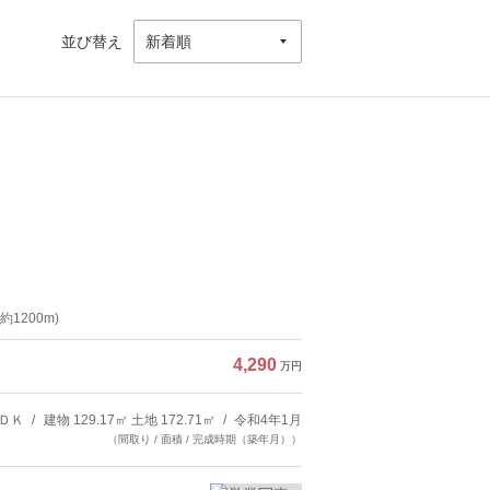
並び替え
1200m)
4,290
万円
ＤＫ
建物 129.17㎡ 土地 172.71㎡
令和4年1月
（間取り / 面積 / 完成時期（築年月））