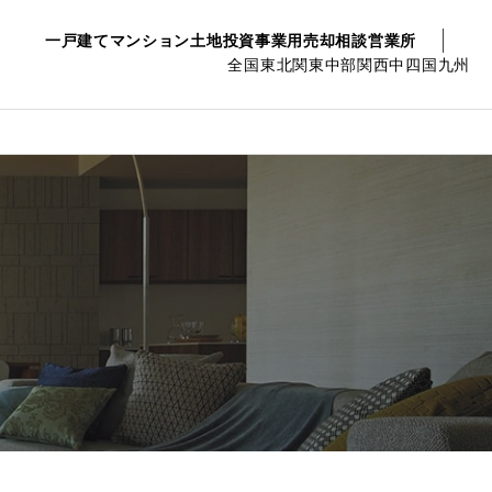
一戸建て
マンション
土地
投資事業用
売却相談
営業所
全国
東北
関東
中部
関西
中四国
九州