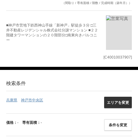
（間取り / 専有面積 / 階数 / 完成時期（築年月））
■神戸市営地下鉄西神山手線「新神戸」駅徒歩３分 □三
井不動産レジデンシャル株式会社分譲マンション ■２２
階建タワーマンションの２０階部分□南東向きバルコニ
ー
[C40010037907]
検索条件
兵庫県
神戸市中央区
エリアを変更
価格：
-
専有面積：
-
条件を変更