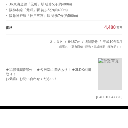
JR東海道線「元町」駅 徒歩5分(約400m)
阪神本線「元町」駅 徒歩5分(約400m)
阪急神戸線「神戸三宮」駅 徒歩7分(約560m)
4,480
価格
万円
３ＬＤＫ
64.87㎡
8階部分
平成10年3月
（間取り / 専有面積 / 階数 / 完成時期（築年月））
★11階建8階部分！ ★各居室に収納あり！ ★3LDKの間
取り！
お気軽にお問い合わせください！
[C40010047720]