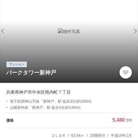
マンション
パークタワー新神戸
兵庫県神戸市中央区熊内町７丁目
地下鉄西神山手線「新神戸」駅 徒歩3分(約190m)
山陽新幹線「新神戸」駅 徒歩3分(約190m)
5,480
価格
万円
２ＬＤＫ
62.44㎡
20階部分
平成19年1月