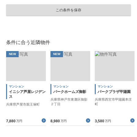
この条件を保存
条件に合う近隣物件
NEW
NEW
マンション
マンション
マンション
イニシア芦屋レジデン
パークホームズ御影
パークプラザ甲陽園
ス
兵庫県神戸市東灘区御影
兵庫県西宮市甲陽園本庄
２丁目
町
兵庫県芦屋市親王塚町
7,880
8,980
3,580
万円
万円
万円