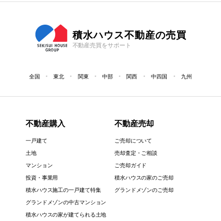
積水ハウス不動産の売買
不動産売買をサポート
全国
東北
関東
中部
関西
中四国
九州
不動産購入
不動産売却
一戸建て
ご売却について
土地
売却査定・ご相談
マンション
ご売却ガイド
投資・事業用
積水ハウスの家のご売却
積水ハウス施工の一戸建て特集
グランドメゾンのご売却
グランドメゾンの中古マンション
積水ハウスの家が建てられる土地