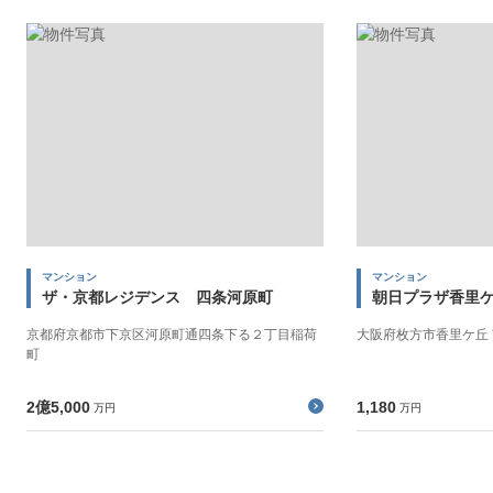
マンション
マンション
ザ・京都レジデンス 四条河原町
朝日プラザ香里
京都府京都市下京区河原町通四条下る２丁目稲荷
大阪府枚方市香里ケ丘
町
2億5,000
1,180
万円
万円