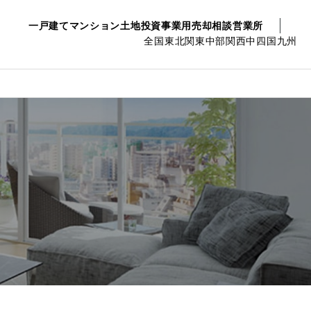
一戸建て
マンション
土地
投資事業用
売却相談
営業所
全国
東北
関東
中部
関西
中四国
九州