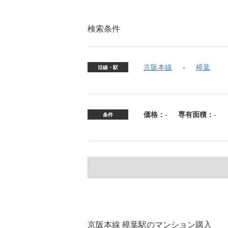
検索条件
京阪本線
樟葉
沿線・駅
価格：
-
専有面積：
-
条件
京阪本線 樟葉駅のマンション購入