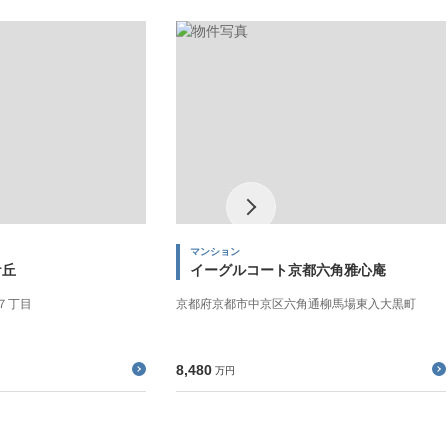
マンション
ケ丘
イーグルコート京都六角雅心庵
７丁目
京都府京都市中京区六角通柳馬場東入大黒町
8,480
万円