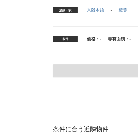
京阪本線
樟葉
沿線・駅
価格：
-
専有面積：
-
条件
条件に合う近隣物件