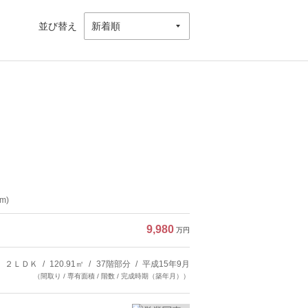
並び替え
m)
9,980
万円
２ＬＤＫ
120.91㎡
37階部分
平成15年9月
（間取り / 専有面積 / 階数 / 完成時期（築年月））