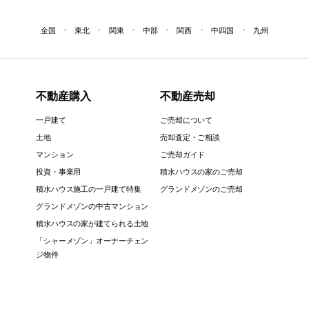
全国
東北
関東
中部
関西
中四国
九州
不動産購入
不動産売却
一戸建て
ご売却について
土地
売却査定・ご相談
マンション
ご売却ガイド
投資・事業用
積水ハウスの家のご売却
積水ハウス施工の一戸建て特集
グランドメゾンのご売却
グランドメゾンの中古マンション
積水ハウスの家が建てられる土地
「シャーメゾン」オーナーチェン
ジ物件