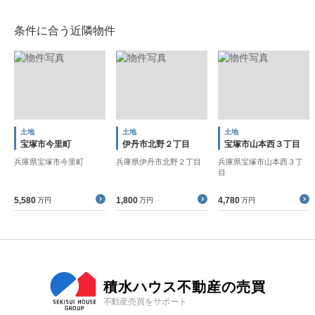
条件に合う近隣物件
土地
土地
土地
宝塚市今里町
伊丹市北野２丁目
宝塚市山本西３丁目
兵庫県宝塚市今里町
兵庫県伊丹市北野２丁目
兵庫県宝塚市山本西３丁
目
5,580
1,800
4,780
万円
万円
万円
積水ハウス不動産の売買
不動産売買をサポート