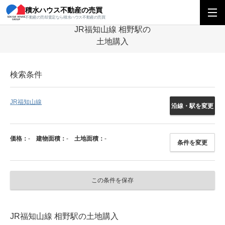
積水ハウス不動産の売買
積水ハウス不動産の売買
関西エリア
土地
兵庫県
JR福知山線
相
不動産の売却査定なら積水ハウス不動産の売買
JR福知山線 相野駅の
土地購入
検索条件
JR福知山線
沿線・駅を変更
価格：
-
建物面積：
-
土地面積：
-
条件を変更
この条件を保存
JR福知山線 相野駅の土地購入