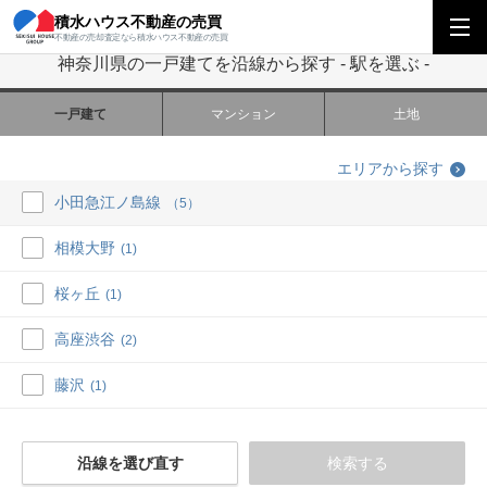
積水ハウス不動産の売買
積水ハウス不動産の売買
関東エリア
神奈川県の一戸建てを沿線から探す
不動産の売却査定なら積水ハウス不動産の売買
神奈川県の一戸建てを沿線から探す - 駅を選ぶ -
一戸建て
マンション
土地
エリアから探す
小田急江ノ島線
（5）
相模大野
(1)
桜ヶ丘
(1)
高座渋谷
(2)
藤沢
(1)
沿線を選び直す
検索する