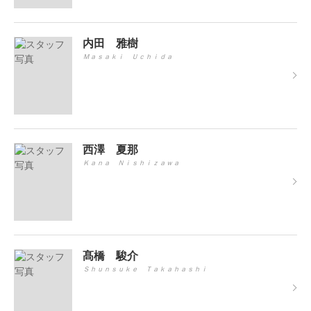
内田 雅樹
Ｍａｓａｋｉ Ｕｃｈｉｄａ
西澤 夏那
Ｋａｎａ Ｎｉｓｈｉｚａｗａ
髙橋 駿介
Ｓｈｕｎｓｕｋｅ Ｔａｋａｈａｓｈｉ