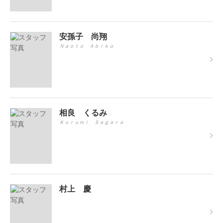
安孫子 尚翔
Ｎａｏｔｏ Ａｂｉｋｏ
相良 くるみ
Ｋｕｒｕｍｉ Ｓａｇａｒａ
村上 慶