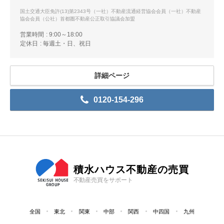
国土交通大臣免許(13)第2343号（一社）不動産流通経営協会会員（一社）不動産
協会会員（公社）首都圏不動産公正取引協議会加盟
営業時間
9:00～18:00
定休日
毎週土・日、祝日
詳細ページ
0120-154-296
積水ハウス不動産の売買
不動産売買をサポート
全国
東北
関東
中部
関西
中四国
九州