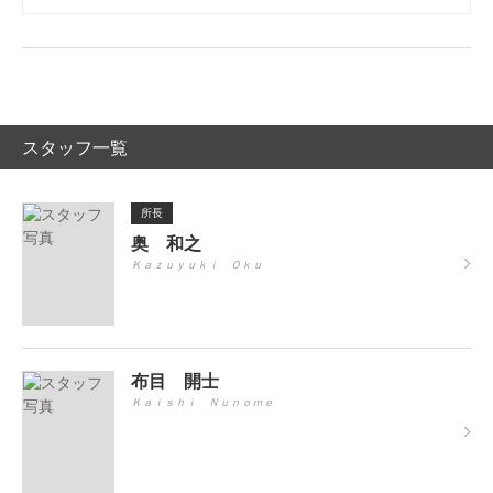
スタッフ一覧
所長
奥 和之
Ｋａｚｕｙｕｋｉ Ｏｋｕ
布目 開士
Ｋａｉｓｈｉ Ｎｕｎｏｍｅ