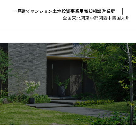
一戸建て
マンション
土地
投資事業用
売却相談
営業所
全国
東北
関東
中部
関西
中四国
九州