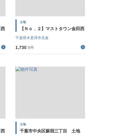
土地
田西
【Ｎｏ．２】マストタウン金田西
千葉県木更津市瓜倉
1,730
万円
土地
田西
千葉市中央区蘇我三丁目 土地