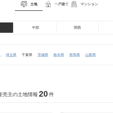
土地
一戸建て
マンション
中部
関西
県
埼玉県
千葉県
茨城県
栃木県
群馬県
山梨県
20
産売主の土地情報
件