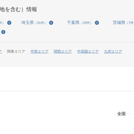
地を含む）情報
埼玉県
千葉県
茨城県
3件）
（31件）
（33件）
（7
ア
関東エリア
中部エリア
関西エリア
中四国エリア
九州エリア
全国