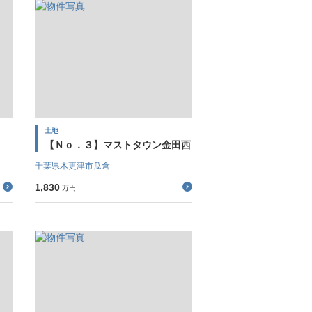
土地
）
【Ｎｏ．３】マストタウン金田西
千葉県木更津市瓜倉
1,830
万円