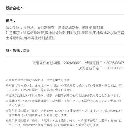
設計会社
-
備考
法令制限：景観法、日影制限有、道路斜線制限、隣地斜線制限
注意事項：道路斜線制限,隣地斜線制限,日影制限,景観法,宅地造成及び特定盛
土等規制法,都市再生特別措置法
取引態様
媒介
取引条件有効期限：2026/08/21
情報更新日：2026/08/07
次回更新予定日：2026/08/21
※図面と現況が異なる場合は、現況を優先します。
※写真に写っている、またはパース（絵）や間取り図に描かれている家具や車などは、特
にコメントがない場合、販売価格に含まれません。
※完成予想図はいずれも外構、植栽、外観等実際のものとは多少異なることがあります。
※掲載物件については掲載期間中に成約済・売却中止になる場合もありますので予めご了
承ください。
※取引態様の欄で「媒介」とある物件については仲介物件となりますので、価格の他に仲
介手数料（及び消費税等）が必要となります。
※取引態様の欄で「売主」「代理」とある物件のうち、仲介業者が取引に関与する物件に
ついては、価格の他に仲介手数料（及び消費税等）が必要となります。