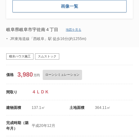
画像一覧
岐阜県岐阜市宇佐南４丁目
地図を見る
JR東海道線「西岐阜」駅 徒歩16分(約1255m)
積水ハウス施工
スムストック
3,980
価格
ローンシミュレーション
万円
４ＬＤＫ
間取り
建物面積
137.1㎡
土地面積
364.11㎡
完成時期（築
平成20年12月
年月）