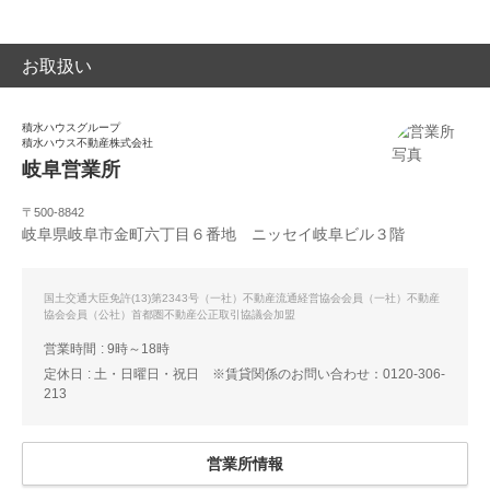
お取扱い
積水ハウスグループ
積水ハウス不動産株式会社
岐阜営業所
〒500-8842
岐阜県岐阜市金町六丁目６番地 ニッセイ岐阜ビル３階
国土交通大臣免許(13)第2343号（一社）不動産流通経営協会会員（一社）不動産
協会会員（公社）首都圏不動産公正取引協議会加盟
営業時間
9時～18時
定休日
土・日曜日・祝日 ※賃貸関係のお問い合わせ：0120-306-
213
営業所情報