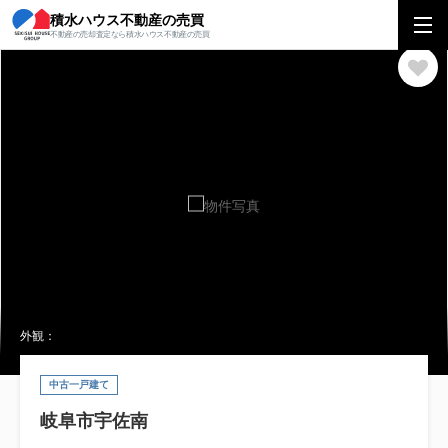
積水ハウス不動産の売買
積水ハウス不動産の売買
中部エリア
一戸建て
岐阜県
岐阜市
岐阜
不動産の売却査定なら積水ハウス不動産の売買
外観：
中古一戸建て
岐阜市宇佐南