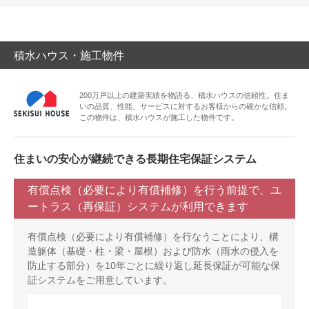
積水ハウス・施工物件
200万戸以上の建築実績を物語る、積水ハウスの信頼性。住ま
いの品質、性能、サービスに対するお客様からの確かな信頼。
この物件は、積水ハウスが施工した物件です。
住まいの安心が継続できる長期住宅保証システム
有償点検（必要により有償補修）を行う前提で、ユ
ートラス（再保証）システムが利用できます
有償点検（必要により有償補修）を行なうことにより、構
造躯体（基礎・柱・梁・屋根）および防水（雨水の侵入を
防止する部分）を10年ごとに繰り返し延長保証が可能な保
証システムをご用意しています。