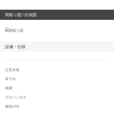
間取り図 / 区画図
設備・仕様
公営水道
本下水
側溝
プロパンガス
個別LPG