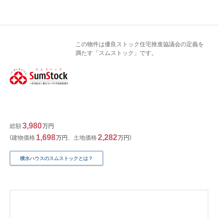
この物件は優良ストック住宅推進協議会の定義を
満たす「スムストック」です。
3,980
総額
万円
1,698
2,282
建物価格
万円
、
土地価格
万円
積水ハウスのスムストックとは？