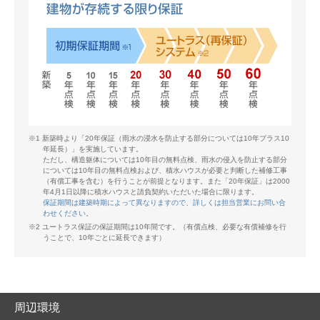
※1 新築時より「20年保証（雨水の浸水を防止する部分については10年プラス10
年延長）」を実施しています。
ただし、構造躯体については10年目の無料点検、雨水の侵入を防止する部分
については10年目の無料点検および、積水ハウスが必要と判断した補修工事
（有償工事を含む）を行うことが前提となります。また「20年保証」は2000
年4月1日以降に積水ハウスと請負契約いただいた場合に限ります。
保証期間は建築時期によって異なりますので、詳しくは担当営業にお問い合
わせください。
※2 ユートラス保証の保証期間は10年間です。（有償点検、必要な有償補修を行
うことで、10年ごとに延長できます）
周辺環境