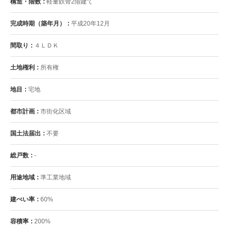
構造・階数
軽量鉄骨2階建て
完成時期（築年月）
平成20年12月
間取り
４ＬＤＫ
土地権利
所有権
地目
宅地
都市計画
市街化区域
国土法届出
不要
総戸数
-
用途地域
準工業地域
建ぺい率
60%
容積率
200%