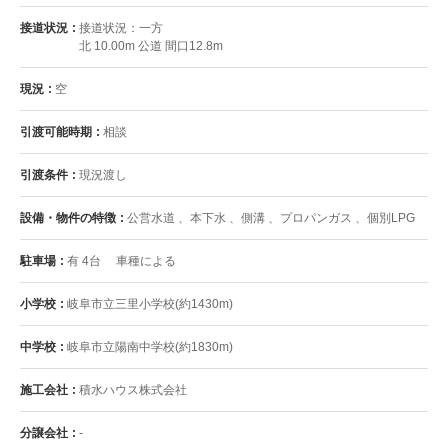
接道状況
接道状況：一方
北 10.00m 公道 間口12.8m
現況
空
引渡可能時期
相談
引渡条件
現況渡し
設備・物件の特徴
公営水道 、本下水 、側溝 、プロパンガス 、個別LPG
駐車場
有 4台 車種による
小学校
岐阜市立三里小学校(約1430m)
中学校
岐阜市立陽南中学校(約1830m)
施工会社
積水ハウス株式会社
分譲会社
-