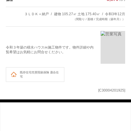
３ＬＤＫ＋納戸
建物 105.27㎡ 土地 175.40㎡
令和3年12月
（間取り / 面積 / 完成時期（築年月））
令和３年築の積水ハウス㈱施工物件です。物件詳細や内
覧希望はお気軽にお問合せください。
既存住宅売買瑕疵保険
適合住
宅
[C30004201925]