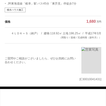
JR東海道線「岐阜」駅 バス45分「東芥見」停徒歩7分
積水ハウス施工
1,680
価格
万円
４ＬＤＫ＋Ｓ（納戸）
建物 118.92㎡ 土地 196.25㎡
平成17年3月
（間取り / 面積 / 完成時期（築年月））
ご質問やご相談がございましたら、ぜひお気軽にお問い
合わせください。
[C30010041431]