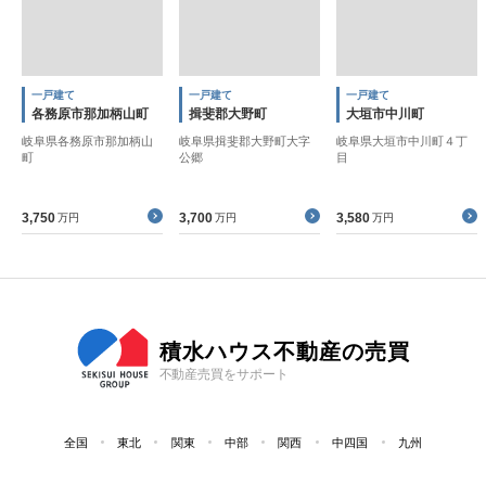
一戸建て
一戸建て
一戸建て
各務原市那加柄山町
揖斐郡大野町
大垣市中川町
岐阜県各務原市那加柄山
岐阜県揖斐郡大野町大字
岐阜県大垣市中川町４丁
町
公郷
目
3,750
3,700
3,580
万円
万円
万円
積水ハウス不動産の売買
不動産売買をサポート
全国
東北
関東
中部
関西
中四国
九州