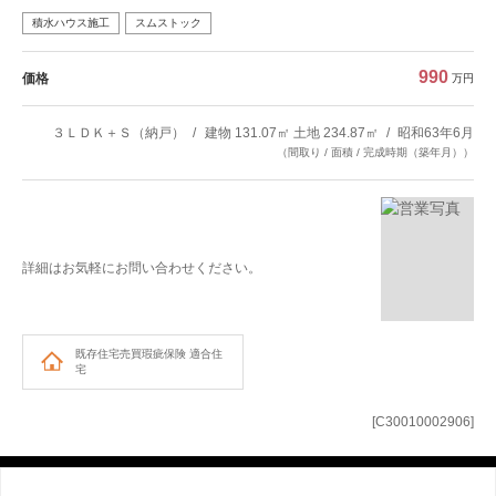
積水ハウス施工
スムストック
990
価格
万円
３ＬＤＫ＋Ｓ（納戸）
建物 131.07㎡ 土地 234.87㎡
昭和63年6月
（間取り / 面積 / 完成時期（築年月））
詳細はお気軽にお問い合わせください。
既存住宅売買瑕疵保険
適合住
宅
[C30010002906]