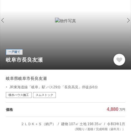
一戸建て
岐阜市長良友瀬
岐阜県岐阜市長良友瀬
JR東海道線「岐阜」駅 バス29分「長良高見」停徒歩6分
積水ハウス施工
スムストック
4,880
価格
万円
２ＬＤＫ＋Ｓ（納戸）
建物 107㎡ 土地 198.35㎡
令和3年1月
（間取り / 面積 / 完成時期（築年月））