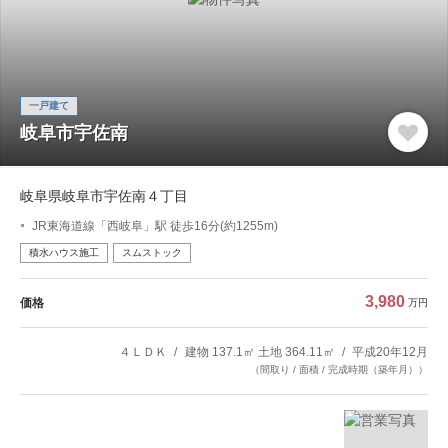
一戸建て
岐阜市宇佐南
岐阜県岐阜市宇佐南４丁目
JR東海道線「西岐阜」駅 徒歩16分(約1255m)
積水ハウス施工
スムストック
3,980
価格
万円
４ＬＤＫ
建物 137.1㎡ 土地 364.11㎡
平成20年12月
（間取り / 面積 / 完成時期（築年月））