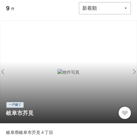
9
件
一戸建て
岐阜市芥見
岐阜県岐阜市芥見４丁目