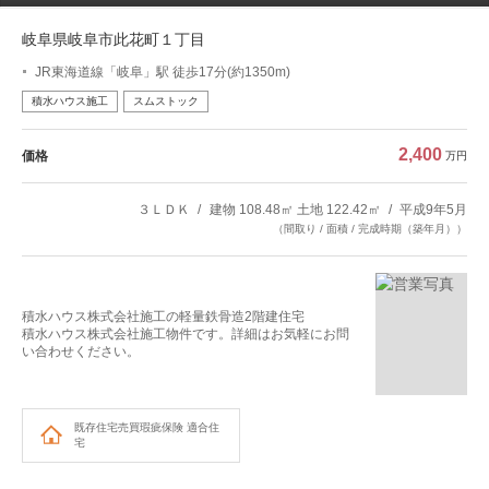
岐阜県岐阜市此花町１丁目
JR東海道線「岐阜」駅 徒歩17分(約1350m)
積水ハウス施工
スムストック
2,400
価格
万円
３ＬＤＫ
建物 108.48㎡ 土地 122.42㎡
平成9年5月
（間取り / 面積 / 完成時期（築年月））
積水ハウス株式会社施工の軽量鉄骨造2階建住宅
積水ハウス株式会社施工物件です。詳細はお気軽にお問
い合わせください。
既存住宅売買瑕疵保険
適合住
宅