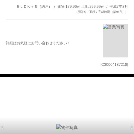
５ＬＤＫ＋Ｓ（納戸）
建物 179.96㎡ 土地 299.99㎡
平成7年8月
（間取り / 面積 / 完成時期（築年月））
詳細はお気軽にお問い合わせください！
[C30004187218]