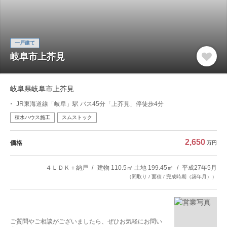
一戸建て
岐阜市上芥見
岐阜県岐阜市上芥見
JR東海道線「岐阜」駅 バス45分「上芥見」停徒歩4分
積水ハウス施工
スムストック
2,650
価格
万円
４ＬＤＫ＋納戸
建物 110.5㎡ 土地 199.45㎡
平成27年5月
（間取り / 面積 / 完成時期（築年月））
ご質問やご相談がございましたら、ぜひお気軽にお問い