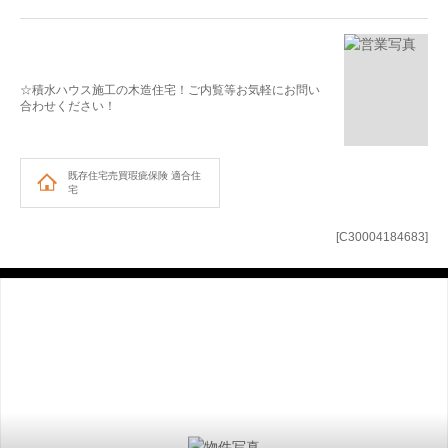
☆積水ハウス施工の木造住宅！ご内覧等お気軽にお問い
合わせください！
既存住宅売買瑕疵保険
適合住
宅
[C30004184683]