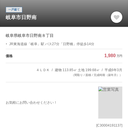
一戸建て
岐阜市日野南
岐阜県岐阜市日野南８丁目
JR東海道線「岐阜」駅 バス27分「日野橋」停徒歩14分
1,980
価格
万円
４ＬＤＫ
建物 113.85㎡ 土地 199.68㎡
平成6年3月
（間取り / 面積 / 完成時期（築年月））
お気軽にお問い合わせください！
[C30004191137]