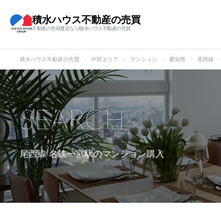
積水ハウス不動産の売買
不動産の売却査定なら積水ハウス不動産の売買
積水ハウス不動産の売買
中部エリア
マンション
愛知県
尾西線
SEARCH
尾西線 名鉄一宮駅の
マンション購入