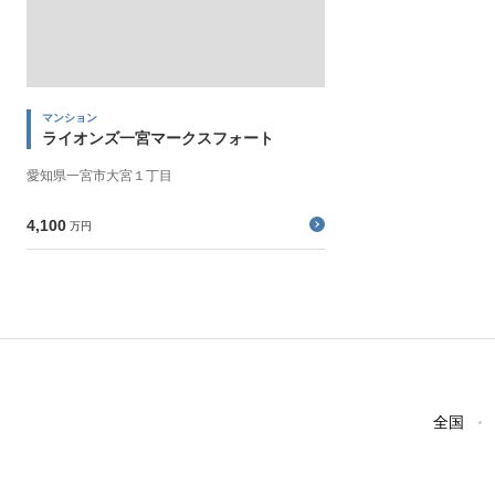
マンション
ライオンズ一宮マークスフォート
愛知県一宮市大宮１丁目
4,100
万円
全国