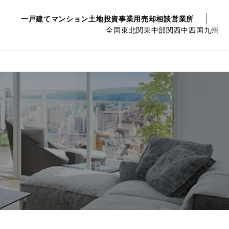
一戸建て
マンション
土地
投資事業用
売却相談
営業所
全国
東北
関東
中部
関西
中四国
九州