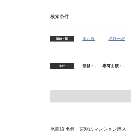
検索条件
尾西線
名鉄一宮
沿線・駅
価格：
-
専有面積：
-
条件
尾西線 名鉄一宮駅のマンション購入