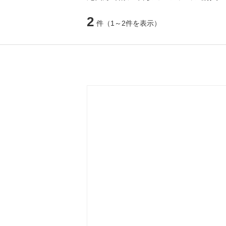
2
件
（1～2件を表示）