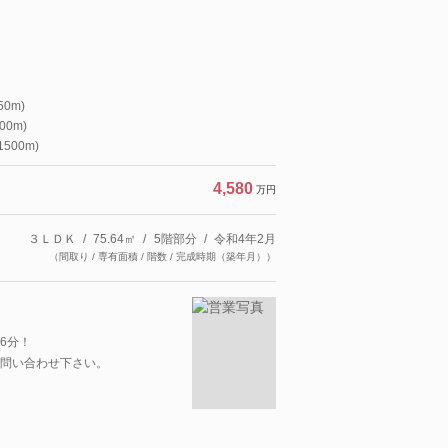
0m)
0m)
500m)
4,580
万円
３ＬＤＫ
75.64㎡
5階部分
令和4年2月
（間取り / 専有面積 / 階数 / 完成時期（築年月））
6分！
問い合わせ下さい。