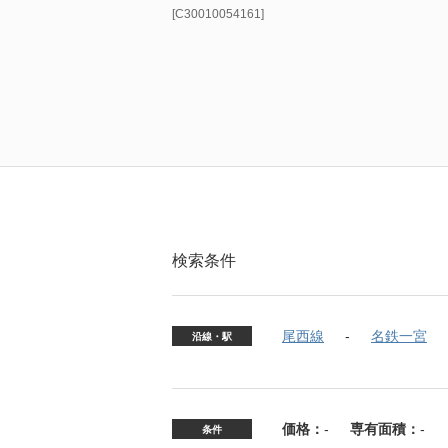
[C30010054161]
検索条件
尾西線
名鉄一宮
沿線・駅
価格：
-
専有面積：
-
条件