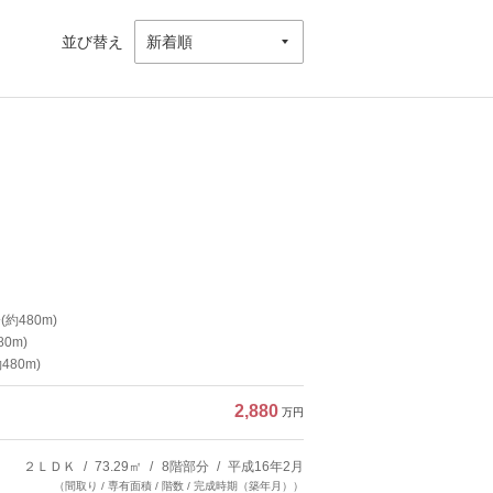
並び替え
約480m)
0m)
80m)
2,880
万円
２ＬＤＫ
73.29㎡
8階部分
平成16年2月
（間取り / 専有面積 / 階数 / 完成時期（築年月））