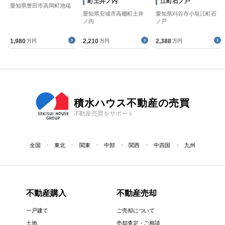
町土井ノ内
江町石ノ戸
愛知県豊田市高岡町池端
愛知県安城市高棚町土井
愛知県刈谷市小垣江町石
ノ内
ノ戸
1,980
2,210
2,388
万円
万円
万円
積水ハウス不動産の売買
不動産売買をサポート
全国
東北
関東
中部
関西
中四国
九州
不動産購入
不動産売却
一戸建て
ご売却について
土地
売却査定・ご相談