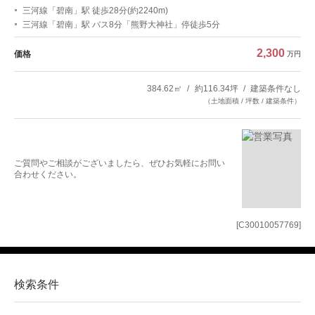
三河線「碧南」駅 徒歩28分(約2240m)
三河線「碧南」駅 バス8分「熊野大神社」停徒歩5分
2,300
価格
万円
384.62㎡
約116.34坪
建築条件なし
（土地面積 / 坪数 / 建築条件）
ご質問やご相談がございましたら、ぜひお気軽にお問い
合わせください。
[C30010057769]
検索条件