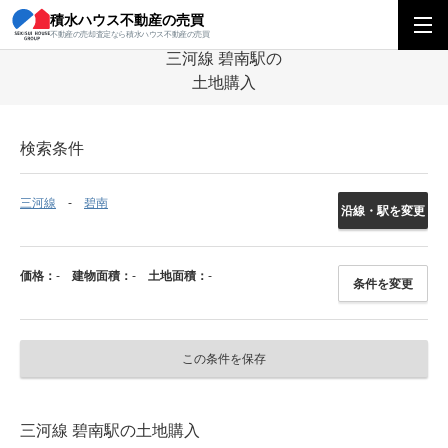
積水ハウス不動産の売買
積水ハウス不動産の売買
中部エリア
土地
愛知県
三河線
碧南駅の
不動産の売却査定なら積水ハウス不動産の売買
三河線 碧南駅の
土地購入
検索条件
三河線
碧南
沿線・駅を変更
価格：
-
建物面積：
-
土地面積：
-
条件を変更
この条件を保存
三河線 碧南駅の土地購入