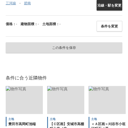
三河線
碧南
沿線・駅を変更
価格：
-
建物面積：
-
土地面積：
-
条件を変更
この条件を保存
条件に合う近隣物件
土地
土地
土地
豊田市高岡町池端
【Ｃ区画】安城市高棚
＜Ａ区画＞刈谷市小垣