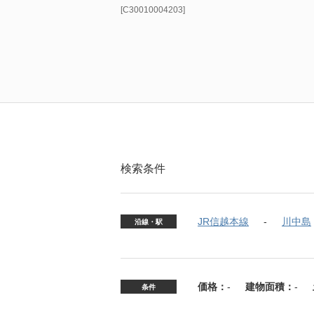
[C30010004203]
検索条件
JR信越本線
川中島
沿線・駅
価格：
-
建物面積：
-
条件