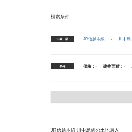
検索条件
JR信越本線
川中島
沿線・駅
価格：
-
建物面積：
-
条件
JR信越本線 川中島駅の土地購入