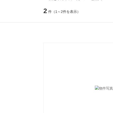
2
件
（1～2件を表示）