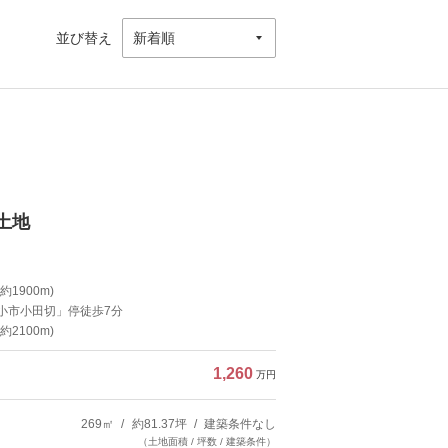
並び替え
土地
1900m)
「小市小田切」停徒歩7分
2100m)
1,260
万円
269㎡
約81.37坪
建築条件なし
（土地面積 / 坪数 / 建築条件）