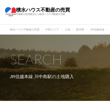
積水ハウス不動産の売買
不動産の売却査定なら積水ハウス不動産の売買
積水ハウス不動産の売買
中部エリア
土地
新潟県
JR信越本線
SEARCH
JR信越本線 川中島駅の
土地購入