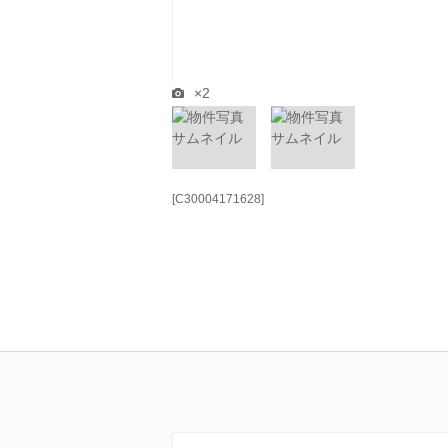
×2
[C30004171628]