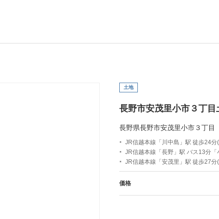
土地
長野市安茂里小市３丁目
長野県長野市安茂里小市３丁目
JR信越本線「川中島」駅 徒歩24分(約
JR信越本線「長野」駅 バス13分
JR信越本線「安茂里」駅 徒歩27分(約
価格