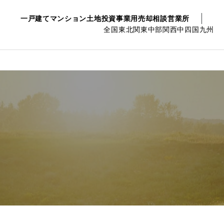
一戸建て
マンション
土地
投資事業用
売却相談
営業所
全国
東北
関東
中部
関西
中四国
九州