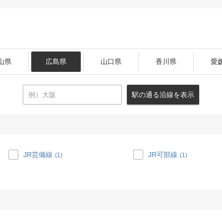
山県
広島県
山口県
香川県
愛
駅の通る沿線を表示
JR芸備線
JR可部線
(1)
(1)