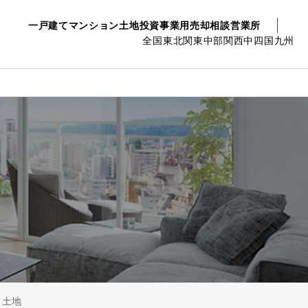
一戸建て
マンション
土地
投資事業用
売却相談
営業所
全国
東北
関東
中部
関西
中四国
九州
土地