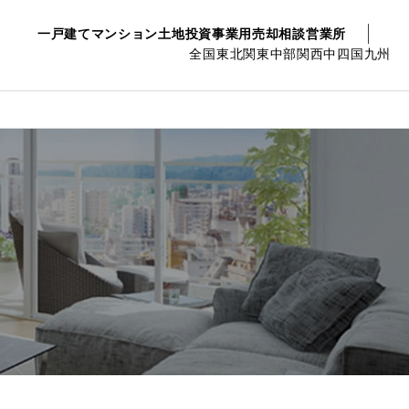
一戸建て
マンション
土地
投資事業用
売却相談
営業所
全国
東北
関東
中部
関西
中四国
九州