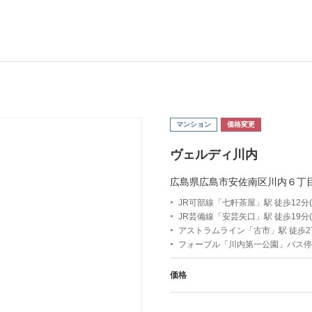
マンション
価格変更
ヴェルディ川内
広島県広島市安佐南区川内６丁
JR可部線「七軒茶屋」駅 徒歩12分(約
JR芸備線「安芸矢口」駅 徒歩19分(約
アストラムライン「古市」駅 徒歩27分
フォーブル「川内第一公園」バス停
価格