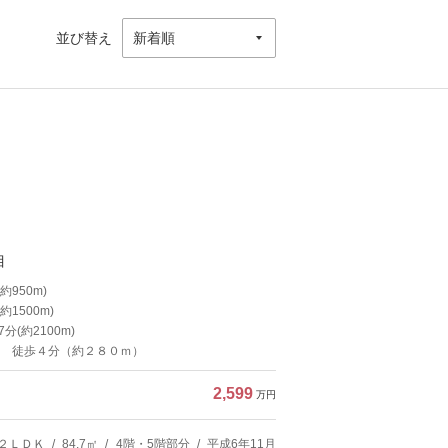
並び替え
目
950m)
1500m)
(約2100m)
 徒歩４分（約２８０ｍ）
2,599
万円
２ＬＤＫ
84.7㎡
4階・5階部分
平成6年11月