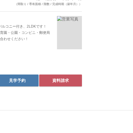
（間取り / 専有面積 / 階数 / 完成時期（築年月））
バルコニー付き、2LDKです！
育園・公園・コンビニ・郵便局
合わせください！
見学予約
資料請求