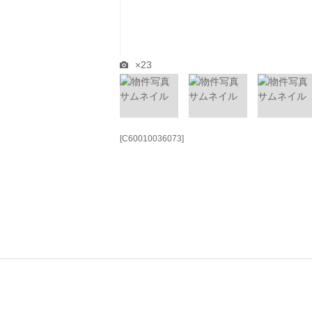
×23
[C60010036073]